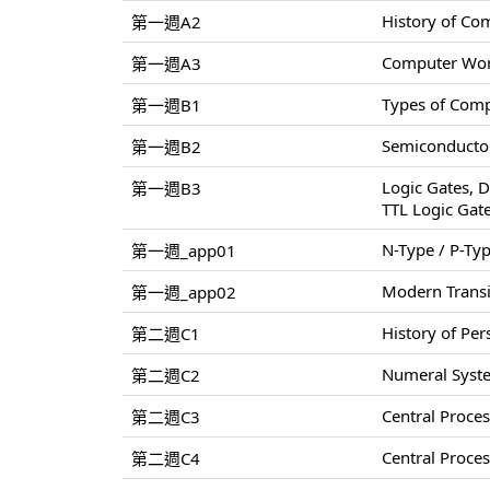
History of Co
第一週A2
Computer World
第一週A3
Types of Comp
第一週B1
Semiconductor
第一週B2
Logic Gates, D
第一週B3
TTL Logic Gat
N-Type / P-Ty
第一週_app01
Modern Transi
第一週_app02
History of Pe
第二週C1
Numeral Syste
第二週C2
Central Proce
第二週C3
Central Proce
第二週C4