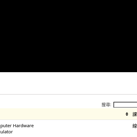
搜尋:
mputer Hardware
culator