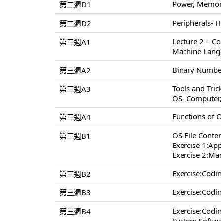
Power, Memory
第二週D1
Peripherals- H
第二週D2
Lecture 2 – C
第三週A1
Machine Lang
Binary Number
第三週A2
Tools and Tri
第三週A3
OS- Computer
Functions of 
第三週A4
OS-File Conten
第三週B1
Exercise 1:App
Exercise 2:Ma
Exercise:Cod
第三週B2
Exercise:Cod
第三週B3
Exercise:Cod
第三週B4
System Softwa