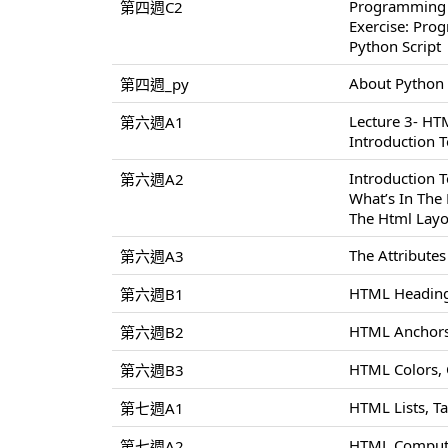
Programming
第四週C2
Exercise: Pr
Python Script
About Python
第四週_py
Lecture 3- H
第六週A1
Introduction 
Introduction
第六週A2
What’s In Th
The Html Layo
The Attribute
第六週A3
HTML Heading
第六週B1
HTML Anchors
第六週B2
HTML Colors,
第六週B3
HTML Lists, T
第七週A1
HTML Compute
第七週A2