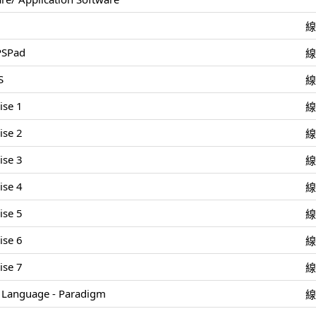
 PSPad
S
ise 1
ise 2
ise 3
ise 4
ise 5
ise 6
ise 7
Language - Paradigm