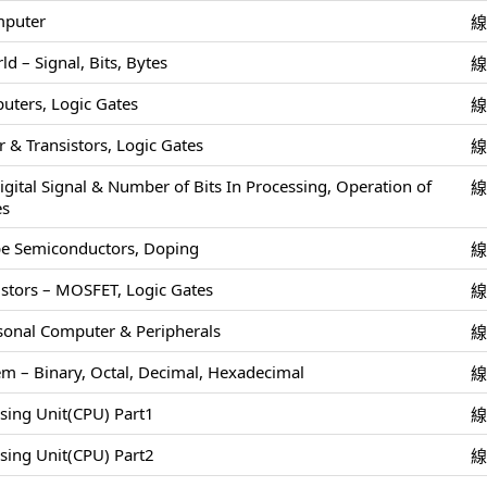
mputer
 – Signal, Bits, Bytes
uters, Logic Gates
 & Transistors, Logic Gates
igital Signal & Number of Bits In Processing, Operation of
es
pe Semiconductors, Doping
stors – MOSFET, Logic Gates
rsonal Computer & Peripherals
m – Binary, Octal, Decimal, Hexadecimal
ssing Unit(CPU) Part1
ssing Unit(CPU) Part2