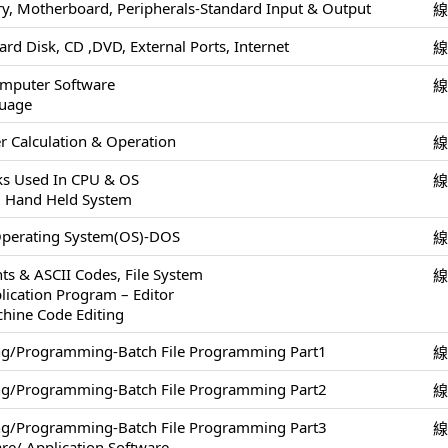
, Motherboard, Peripherals-Standard Input & Output
ard Disk, CD ,DVD, External Ports, Internet
omputer Software
uage
 Calculation & Operation
cks Used In CPU & OS
, Hand Held System
Operating System(OS)-DOS
ts & ASCII Codes, File System
lication Program – Editor
chine Code Editing
ing/Programming-Batch File Programming Part1
ing/Programming-Batch File Programming Part2
ing/Programming-Batch File Programming Part3
re/ Application Software