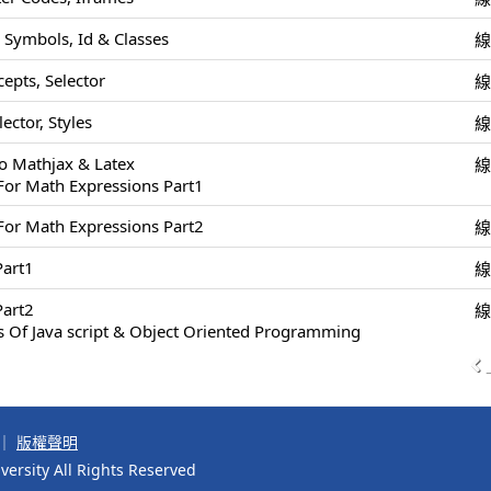
 Symbols, Id & Classes
epts, Selector
ector, Styles
To Mathjax & Latex
For Math Expressions Part1
For Math Expressions Part2
art1
art2
s Of Java script & Object Oriented Programming
｜
版權聲明
ersity All Rights Reserved