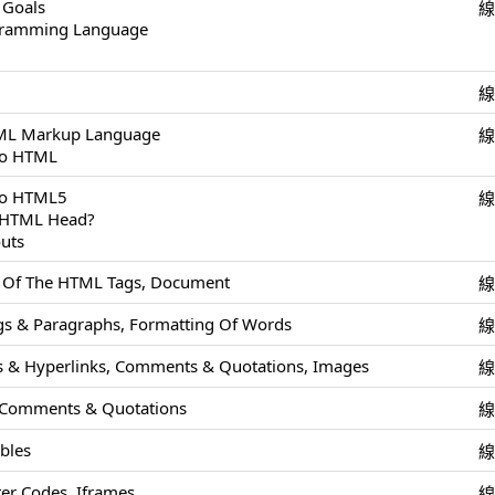
 Goals
ogramming Language
TML Markup Language
To HTML
 To HTML5
e HTML Head?
uts
s Of The HTML Tags, Document
s & Paragraphs, Formatting Of Words
 & Hyperlinks, Comments & Quotations, Images
 Comments & Quotations
ables
r Codes, Iframes