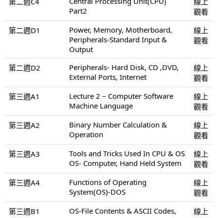
Central Processing Unit(CPU)
第二週C4
線上
Part2
觀看
Power, Memory, Motherboard,
第二週D1
線上
Peripherals-Standard Input &
觀看
Output
Peripherals- Hard Disk, CD ,DVD,
第二週D2
線上
External Ports, Internet
觀看
Lecture 2 – Computer Software
第三週A1
線上
Machine Language
觀看
Binary Number Calculation &
第三週A2
線上
Operation
觀看
Tools and Tricks Used In CPU & OS
第三週A3
線上
OS- Computer, Hand Held System
觀看
Functions of Operating
第三週A4
線上
System(OS)-DOS
觀看
OS-File Contents & ASCII Codes,
第三週B1
線上