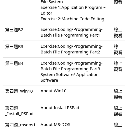
File System
觀看
Exercise 1:Application Program –
Editor
Exercise 2:Machine Code Editing
Exercise:Coding/Programming-
第三週B2
線上
Batch File Programming Part1
觀看
Exercise:Coding/Programming-
第三週B3
線上
Batch File Programming Part2
觀看
Exercise:Coding/Programming-
第三週B4
線上
Batch File Programming Part3
觀看
System Software/ Application
Software
About Win10
第四週_Win10
線上
觀看
About Install PSPad
第四週
線上
_Install_PSPad
觀看
About MS-DOS
第四週_msdos1
線上