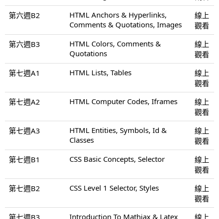
HTML Anchors & Hyperlinks,
第六週B2
線上
Comments & Quotations, Images
觀看
HTML Colors, Comments &
第六週B3
線上
Quotations
觀看
HTML Lists, Tables
第七週A1
線上
觀看
HTML Computer Codes, Iframes
第七週A2
線上
觀看
HTML Entities, Symbols, Id &
第七週A3
線上
Classes
觀看
CSS Basic Concepts, Selector
第七週B1
線上
觀看
CSS Level 1 Selector, Styles
第七週B2
線上
觀看
Introduction To Mathjax & Latex
第七週B3
線上