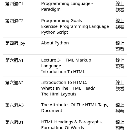
Programming Language -
第四週C1
線上
Paradigm
觀看
Programming Goals
第四週C2
線上
Exercise: Programming Language
觀看
Python Script
About Python
第四週_py
線上
觀看
Lecture 3- HTML Markup
第六週A1
線上
Language
觀看
Introduction To HTML
Introduction To HTML5
第六週A2
線上
What’s In The HTML Head?
觀看
The Html Layouts
The Attributes Of The HTML Tags,
第六週A3
線上
Document
觀看
HTML Headings & Paragraphs,
第六週B1
線上
Formatting Of Words
觀看