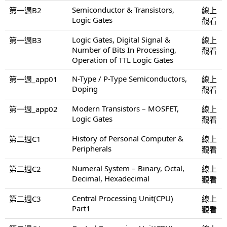
Semiconductor & Transistors,
第一週B2
線上
Logic Gates
觀看
Logic Gates, Digital Signal &
第一週B3
線上
Number of Bits In Processing,
觀看
Operation of TTL Logic Gates
N-Type / P-Type Semiconductors,
第一週_app01
線上
Doping
觀看
Modern Transistors – MOSFET,
第一週_app02
線上
Logic Gates
觀看
History of Personal Computer &
第二週C1
線上
Peripherals
觀看
Numeral System – Binary, Octal,
第二週C2
線上
Decimal, Hexadecimal
觀看
Central Processing Unit(CPU)
第二週C3
線上
Part1
觀看