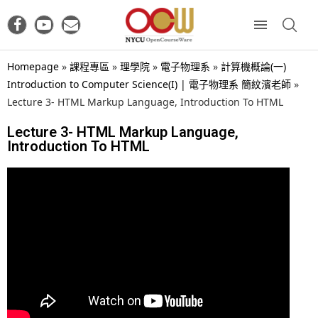
Homepage
»
課程專區
»
理學院
»
電子物理系
»
計算機概論(一)
Introduction to Computer Science(I) | 電子物理系 簡紋濱老師
»
Lecture 3- HTML Markup Language, Introduction To HTML
Lecture 3- HTML Markup Language,
Introduction To HTML