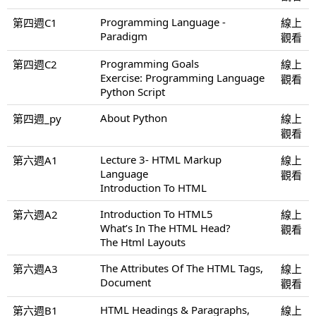
Programming Language -
第四週C1
線上
Paradigm
觀看
Programming Goals
第四週C2
線上
Exercise: Programming Language
觀看
Python Script
About Python
第四週_py
線上
觀看
Lecture 3- HTML Markup
第六週A1
線上
Language
觀看
Introduction To HTML
Introduction To HTML5
第六週A2
線上
What’s In The HTML Head?
觀看
The Html Layouts
The Attributes Of The HTML Tags,
第六週A3
線上
Document
觀看
HTML Headings & Paragraphs,
第六週B1
線上