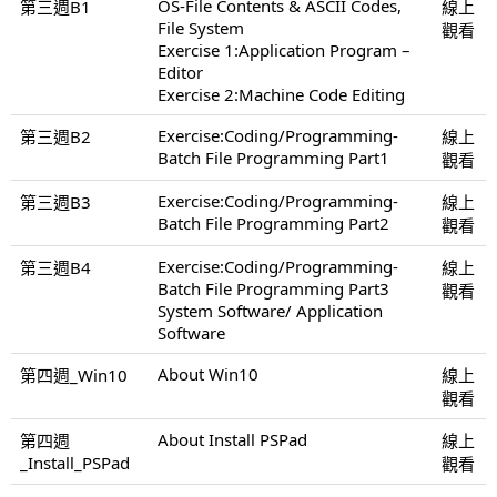
OS-File Contents & ASCII Codes,
第三週B1
線上
File System
觀看
Exercise 1:Application Program –
Editor
Exercise 2:Machine Code Editing
Exercise:Coding/Programming-
第三週B2
線上
Batch File Programming Part1
觀看
Exercise:Coding/Programming-
第三週B3
線上
Batch File Programming Part2
觀看
Exercise:Coding/Programming-
第三週B4
線上
Batch File Programming Part3
觀看
System Software/ Application
Software
About Win10
第四週_Win10
線上
觀看
About Install PSPad
第四週
線上
_Install_PSPad
觀看