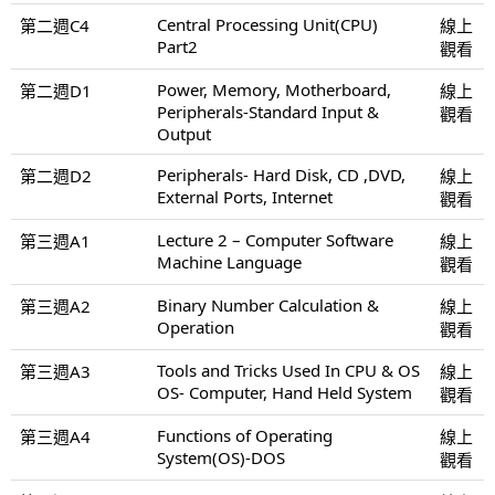
Central Processing Unit(CPU)
第二週C4
線上
Part2
觀看
Power, Memory, Motherboard,
第二週D1
線上
Peripherals-Standard Input &
觀看
Output
Peripherals- Hard Disk, CD ,DVD,
第二週D2
線上
External Ports, Internet
觀看
Lecture 2 – Computer Software
第三週A1
線上
Machine Language
觀看
Binary Number Calculation &
第三週A2
線上
Operation
觀看
Tools and Tricks Used In CPU & OS
第三週A3
線上
OS- Computer, Hand Held System
觀看
Functions of Operating
第三週A4
線上
System(OS)-DOS
觀看