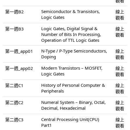
觀看
Semiconductor & Transistors,
第一週B2
線上
Logic Gates
觀看
Logic Gates, Digital Signal &
第一週B3
線上
Number of Bits In Processing,
觀看
Operation of TTL Logic Gates
N-Type / P-Type Semiconductors,
第一週_app01
線上
Doping
觀看
Modern Transistors – MOSFET,
第一週_app02
線上
Logic Gates
觀看
History of Personal Computer &
第二週C1
線上
Peripherals
觀看
Numeral System – Binary, Octal,
第二週C2
線上
Decimal, Hexadecimal
觀看
Central Processing Unit(CPU)
第二週C3
線上
Part1
觀看