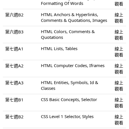
Formatting Of Words
觀看
HTML Anchors & Hyperlinks,
第六週B2
線上
Comments & Quotations, Images
觀看
HTML Colors, Comments &
第六週B3
線上
Quotations
觀看
HTML Lists, Tables
第七週A1
線上
觀看
HTML Computer Codes, Iframes
第七週A2
線上
觀看
HTML Entities, Symbols, Id &
第七週A3
線上
Classes
觀看
CSS Basic Concepts, Selector
第七週B1
線上
觀看
CSS Level 1 Selector, Styles
第七週B2
線上
觀看