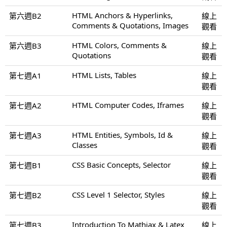
HTML Anchors & Hyperlinks,
第六週B2
線上
Comments & Quotations, Images
觀看
HTML Colors, Comments &
第六週B3
線上
Quotations
觀看
HTML Lists, Tables
第七週A1
線上
觀看
HTML Computer Codes, Iframes
第七週A2
線上
觀看
HTML Entities, Symbols, Id &
第七週A3
線上
Classes
觀看
CSS Basic Concepts, Selector
第七週B1
線上
觀看
CSS Level 1 Selector, Styles
第七週B2
線上
觀看
Introduction To Mathjax & Latex
第七週B3
線上