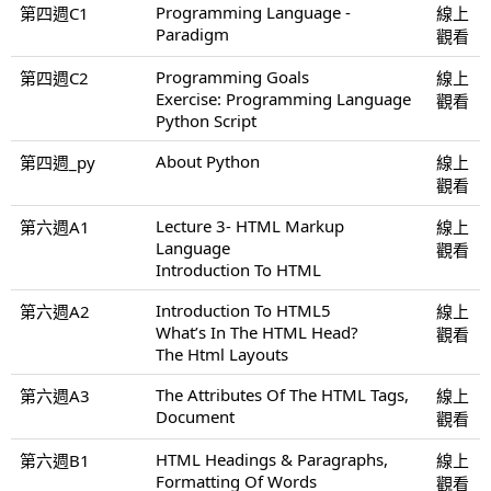
Programming Language -
第四週C1
線上
Paradigm
觀看
Programming Goals
第四週C2
線上
Exercise: Programming Language
觀看
Python Script
About Python
第四週_py
線上
觀看
Lecture 3- HTML Markup
第六週A1
線上
Language
觀看
Introduction To HTML
Introduction To HTML5
第六週A2
線上
What’s In The HTML Head?
觀看
The Html Layouts
The Attributes Of The HTML Tags,
第六週A3
線上
Document
觀看
HTML Headings & Paragraphs,
第六週B1
線上
Formatting Of Words
觀看