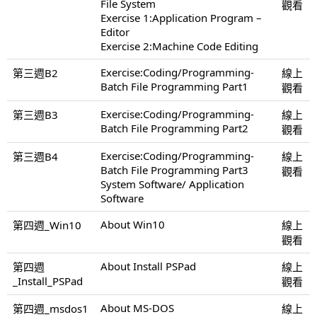
File System
觀看
Exercise 1:Application Program –
Editor
Exercise 2:Machine Code Editing
Exercise:Coding/Programming-
第三週B2
線上
Batch File Programming Part1
觀看
Exercise:Coding/Programming-
第三週B3
線上
Batch File Programming Part2
觀看
Exercise:Coding/Programming-
第三週B4
線上
Batch File Programming Part3
觀看
System Software/ Application
Software
About Win10
第四週_Win10
線上
觀看
About Install PSPad
第四週
線上
_Install_PSPad
觀看
About MS-DOS
第四週_msdos1
線上