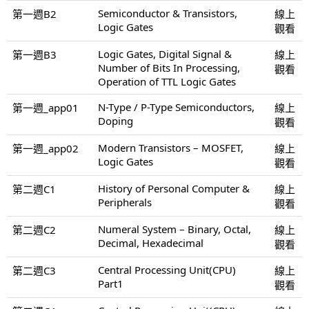
Semiconductor & Transistors,
第一週B2
線上
Logic Gates
觀看
Logic Gates, Digital Signal &
第一週B3
線上
Number of Bits In Processing,
觀看
Operation of TTL Logic Gates
N-Type / P-Type Semiconductors,
第一週_app01
線上
Doping
觀看
Modern Transistors – MOSFET,
第一週_app02
線上
Logic Gates
觀看
History of Personal Computer &
第二週C1
線上
Peripherals
觀看
Numeral System – Binary, Octal,
第二週C2
線上
Decimal, Hexadecimal
觀看
Central Processing Unit(CPU)
第二週C3
線上
Part1
觀看