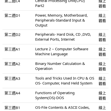
Central Processing Unit(CPU)
第二週C4
線上
Part2
觀看
Power, Memory, Motherboard,
第二週D1
線上
Peripherals-Standard Input &
觀看
Output
Peripherals- Hard Disk, CD ,DVD,
第二週D2
線上
External Ports, Internet
觀看
Lecture 2 – Computer Software
第三週A1
線上
Machine Language
觀看
Binary Number Calculation &
第三週A2
線上
Operation
觀看
Tools and Tricks Used In CPU & OS
第三週A3
線上
OS- Computer, Hand Held System
觀看
Functions of Operating
第三週A4
線上
System(OS)-DOS
觀看
OS-File Contents & ASCII Codes,
第三週B1
線上