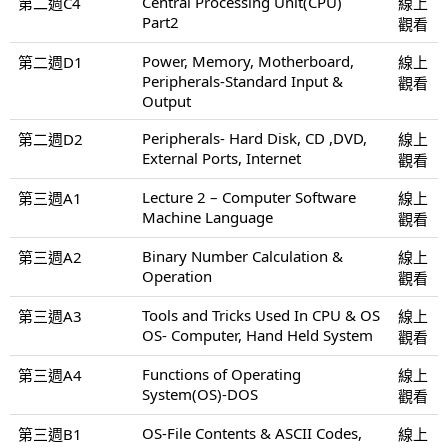
Central Processing Unit(CPU)
第二週C4
線上
Part2
觀看
Power, Memory, Motherboard,
第二週D1
線上
Peripherals-Standard Input &
觀看
Output
Peripherals- Hard Disk, CD ,DVD,
第二週D2
線上
External Ports, Internet
觀看
Lecture 2 – Computer Software
第三週A1
線上
Machine Language
觀看
Binary Number Calculation &
第三週A2
線上
Operation
觀看
Tools and Tricks Used In CPU & OS
第三週A3
線上
OS- Computer, Hand Held System
觀看
Functions of Operating
第三週A4
線上
System(OS)-DOS
觀看
OS-File Contents & ASCII Codes,
第三週B1
線上