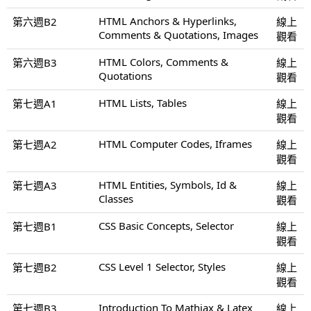
HTML Anchors & Hyperlinks,
第六週B2
線上
Comments & Quotations, Images
觀看
HTML Colors, Comments &
第六週B3
線上
Quotations
觀看
HTML Lists, Tables
第七週A1
線上
觀看
HTML Computer Codes, Iframes
第七週A2
線上
觀看
HTML Entities, Symbols, Id &
第七週A3
線上
Classes
觀看
CSS Basic Concepts, Selector
第七週B1
線上
觀看
CSS Level 1 Selector, Styles
第七週B2
線上
觀看
Introduction To Mathjax & Latex
第七週B3
線上