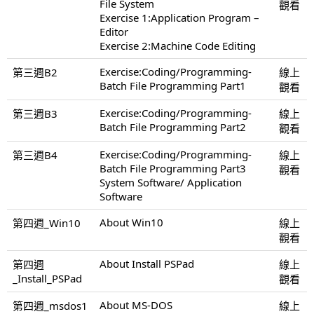
File System
觀看
Exercise 1:Application Program –
Editor
Exercise 2:Machine Code Editing
Exercise:Coding/Programming-
第三週B2
線上
Batch File Programming Part1
觀看
Exercise:Coding/Programming-
第三週B3
線上
Batch File Programming Part2
觀看
Exercise:Coding/Programming-
第三週B4
線上
Batch File Programming Part3
觀看
System Software/ Application
Software
About Win10
第四週_Win10
線上
觀看
About Install PSPad
第四週
線上
_Install_PSPad
觀看
About MS-DOS
第四週_msdos1
線上