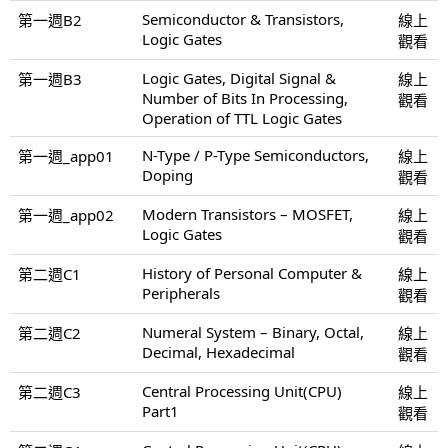
Semiconductor & Transistors,
第一週B2
線上
Logic Gates
觀看
Logic Gates, Digital Signal &
第一週B3
線上
Number of Bits In Processing,
觀看
Operation of TTL Logic Gates
N-Type / P-Type Semiconductors,
第一週_app01
線上
Doping
觀看
Modern Transistors – MOSFET,
第一週_app02
線上
Logic Gates
觀看
History of Personal Computer &
第二週C1
線上
Peripherals
觀看
Numeral System – Binary, Octal,
第二週C2
線上
Decimal, Hexadecimal
觀看
Central Processing Unit(CPU)
第二週C3
線上
Part1
觀看