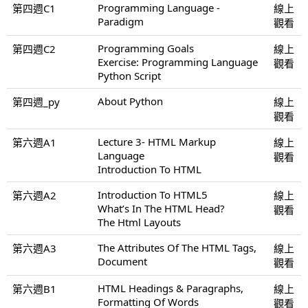
Programming Language -
第四週C1
線上
Paradigm
觀看
Programming Goals
第四週C2
線上
Exercise: Programming Language
觀看
Python Script
About Python
第四週_py
線上
觀看
Lecture 3- HTML Markup
第六週A1
線上
Language
觀看
Introduction To HTML
Introduction To HTML5
第六週A2
線上
What’s In The HTML Head?
觀看
The Html Layouts
The Attributes Of The HTML Tags,
第六週A3
線上
Document
觀看
HTML Headings & Paragraphs,
第六週B1
線上
Formatting Of Words
觀看