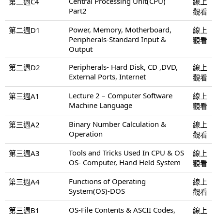
Central Processing Unit(CPU)
第二週C4
線上
Part2
觀看
Power, Memory, Motherboard,
第二週D1
線上
Peripherals-Standard Input &
觀看
Output
Peripherals- Hard Disk, CD ,DVD,
第二週D2
線上
External Ports, Internet
觀看
Lecture 2 – Computer Software
第三週A1
線上
Machine Language
觀看
Binary Number Calculation &
第三週A2
線上
Operation
觀看
Tools and Tricks Used In CPU & OS
第三週A3
線上
OS- Computer, Hand Held System
觀看
Functions of Operating
第三週A4
線上
System(OS)-DOS
觀看
OS-File Contents & ASCII Codes,
第三週B1
線上