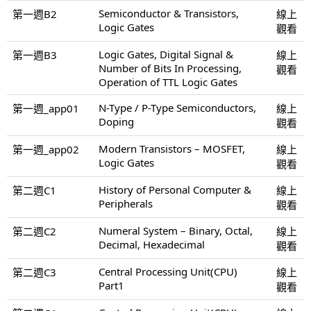
Semiconductor & Transistors,
第一週B2
線上
Logic Gates
觀看
Logic Gates, Digital Signal &
第一週B3
線上
Number of Bits In Processing,
觀看
Operation of TTL Logic Gates
N-Type / P-Type Semiconductors,
第一週_app01
線上
Doping
觀看
Modern Transistors – MOSFET,
第一週_app02
線上
Logic Gates
觀看
History of Personal Computer &
第二週C1
線上
Peripherals
觀看
Numeral System – Binary, Octal,
第二週C2
線上
Decimal, Hexadecimal
觀看
Central Processing Unit(CPU)
第二週C3
線上
Part1
觀看