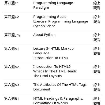
Programming Language -
第四週C1
線上
Paradigm
觀看
Programming Goals
第四週C2
線上
Exercise: Programming Language
觀看
Python Script
About Python
第四週_py
線上
觀看
Lecture 3- HTML Markup
第六週A1
線上
Language
觀看
Introduction To HTML
Introduction To HTML5
第六週A2
線上
What’s In The HTML Head?
觀看
The Html Layouts
The Attributes Of The HTML Tags,
第六週A3
線上
Document
觀看
HTML Headings & Paragraphs,
第六週B1
線上
Formatting Of Words
觀看