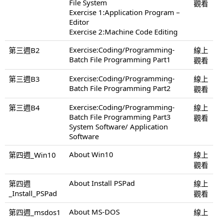
File System
觀看
Exercise 1:Application Program –
Editor
Exercise 2:Machine Code Editing
Exercise:Coding/Programming-
第三週B2
線上
Batch File Programming Part1
觀看
Exercise:Coding/Programming-
第三週B3
線上
Batch File Programming Part2
觀看
Exercise:Coding/Programming-
第三週B4
線上
Batch File Programming Part3
觀看
System Software/ Application
Software
About Win10
第四週_Win10
線上
觀看
About Install PSPad
第四週
線上
_Install_PSPad
觀看
About MS-DOS
第四週_msdos1
線上