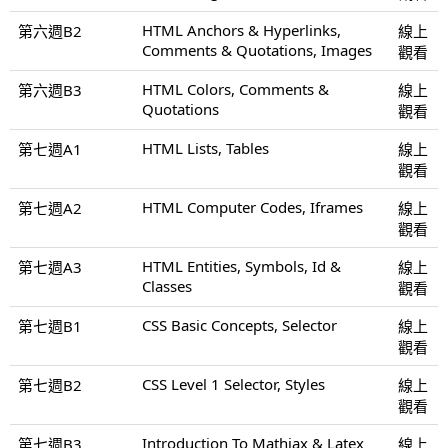
HTML Anchors & Hyperlinks,
第六週B2
線上
Comments & Quotations, Images
觀看
HTML Colors, Comments &
第六週B3
線上
Quotations
觀看
HTML Lists, Tables
第七週A1
線上
觀看
HTML Computer Codes, Iframes
第七週A2
線上
觀看
HTML Entities, Symbols, Id &
第七週A3
線上
Classes
觀看
CSS Basic Concepts, Selector
第七週B1
線上
觀看
CSS Level 1 Selector, Styles
第七週B2
線上
觀看
Introduction To Mathjax & Latex
第七週B3
線上