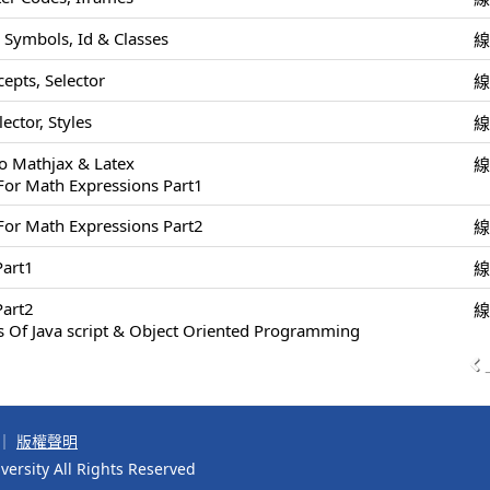
 Symbols, Id & Classes
epts, Selector
ector, Styles
To Mathjax & Latex
For Math Expressions Part1
For Math Expressions Part2
art1
art2
s Of Java script & Object Oriented Programming
｜
版權聲明
ersity All Rights Reserved