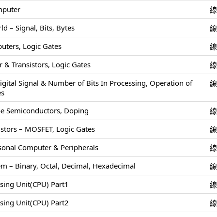
mputer
 – Signal, Bits, Bytes
uters, Logic Gates
 & Transistors, Logic Gates
igital Signal & Number of Bits In Processing, Operation of
es
pe Semiconductors, Doping
stors – MOSFET, Logic Gates
rsonal Computer & Peripherals
m – Binary, Octal, Decimal, Hexadecimal
ssing Unit(CPU) Part1
ssing Unit(CPU) Part2