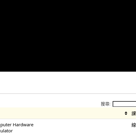
搜尋:
mputer Hardware
culator