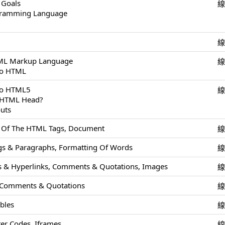
 Goals
ogramming Language
TML Markup Language
To HTML
 To HTML5
e HTML Head?
uts
s Of The HTML Tags, Document
s & Paragraphs, Formatting Of Words
 & Hyperlinks, Comments & Quotations, Images
 Comments & Quotations
ables
r Codes, Iframes