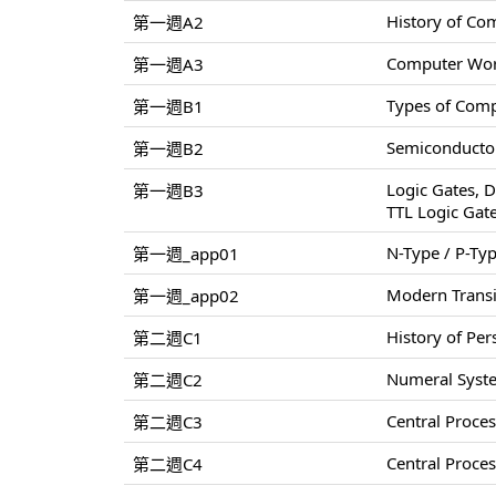
History of Co
第一週A2
Computer World
第一週A3
Types of Comp
第一週B1
Semiconductor
第一週B2
Logic Gates, D
第一週B3
TTL Logic Gat
N-Type / P-Ty
第一週_app01
Modern Transi
第一週_app02
History of Pe
第二週C1
Numeral Syste
第二週C2
Central Proce
第二週C3
Central Proce
第二週C4