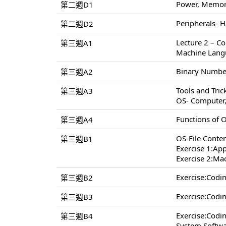
Power, Memory
第二週D1
Peripherals- H
第二週D2
Lecture 2 – C
第三週A1
Machine Lang
Binary Number
第三週A2
Tools and Tri
第三週A3
OS- Computer
Functions of 
第三週A4
OS-File Conten
第三週B1
Exercise 1:App
Exercise 2:Ma
Exercise:Cod
第三週B2
Exercise:Cod
第三週B3
Exercise:Cod
第三週B4
System Softwa