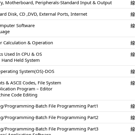
, Motherboard, Peripherals-Standard Input & Output
ard Disk, CD ,DVD, External Ports, Internet
omputer Software
uage
 Calculation & Operation
cks Used In CPU & OS
, Hand Held System
Operating System(OS)-DOS
ts & ASCII Codes, File System
lication Program – Editor
chine Code Editing
ing/Programming-Batch File Programming Part1
ing/Programming-Batch File Programming Part2
ing/Programming-Batch File Programming Part3
re/ Application Software