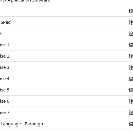
 PSPad
S
ise 1
ise 2
ise 3
ise 4
ise 5
ise 6
ise 7
Language - Paradigm