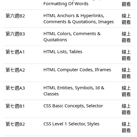
Formatting Of Words
觀看
HTML Anchors & Hyperlinks,
第六週B2
線上
Comments & Quotations, Images
觀看
HTML Colors, Comments &
第六週B3
線上
Quotations
觀看
HTML Lists, Tables
第七週A1
線上
觀看
HTML Computer Codes, Iframes
第七週A2
線上
觀看
HTML Entities, Symbols, Id &
第七週A3
線上
Classes
觀看
CSS Basic Concepts, Selector
第七週B1
線上
觀看
CSS Level 1 Selector, Styles
第七週B2
線上
觀看