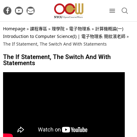
Homepage
»
課程專區
»
理學院
»
電子物理系
»
計算機概論(一)
Introduction to Computer Science(I) | 電子物理系 簡紋濱老師
»
The If Statement, The Switch And With Statements
The If Statement, The Switch And With
Statements