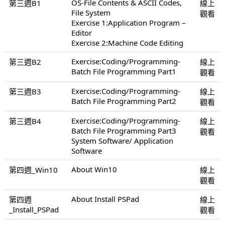
OS-File Contents & ASCII Codes,
第三週B1
線上
File System
觀看
Exercise 1:Application Program –
Editor
Exercise 2:Machine Code Editing
Exercise:Coding/Programming-
第三週B2
線上
Batch File Programming Part1
觀看
Exercise:Coding/Programming-
第三週B3
線上
Batch File Programming Part2
觀看
Exercise:Coding/Programming-
第三週B4
線上
Batch File Programming Part3
觀看
System Software/ Application
Software
About Win10
第四週_Win10
線上
觀看
About Install PSPad
第四週
線上
_Install_PSPad
觀看