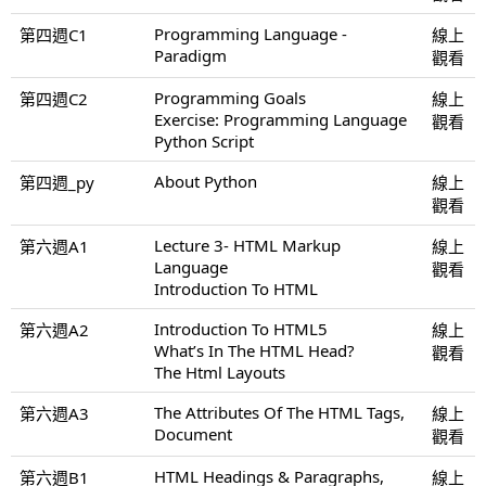
Programming Language -
第四週C1
線上
Paradigm
觀看
Programming Goals
第四週C2
線上
Exercise: Programming Language
觀看
Python Script
About Python
第四週_py
線上
觀看
Lecture 3- HTML Markup
第六週A1
線上
Language
觀看
Introduction To HTML
Introduction To HTML5
第六週A2
線上
What’s In The HTML Head?
觀看
The Html Layouts
The Attributes Of The HTML Tags,
第六週A3
線上
Document
觀看
HTML Headings & Paragraphs,
第六週B1
線上