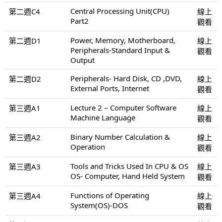
Central Processing Unit(CPU)
第二週C4
線上
Part2
觀看
Power, Memory, Motherboard,
第二週D1
線上
Peripherals-Standard Input &
觀看
Output
Peripherals- Hard Disk, CD ,DVD,
第二週D2
線上
External Ports, Internet
觀看
Lecture 2 – Computer Software
第三週A1
線上
Machine Language
觀看
Binary Number Calculation &
第三週A2
線上
Operation
觀看
Tools and Tricks Used In CPU & OS
第三週A3
線上
OS- Computer, Hand Held System
觀看
Functions of Operating
第三週A4
線上
System(OS)-DOS
觀看