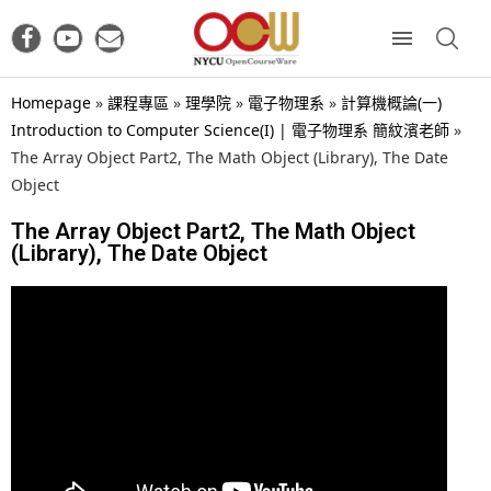
Homepage
»
課程專區
»
理學院
»
電子物理系
»
計算機概論(一)
Introduction to Computer Science(I) | 電子物理系 簡紋濱老師
»
The Array Object Part2, The Math Object (Library), The Date
Object
The Array Object Part2, The Math Object
(Library), The Date Object