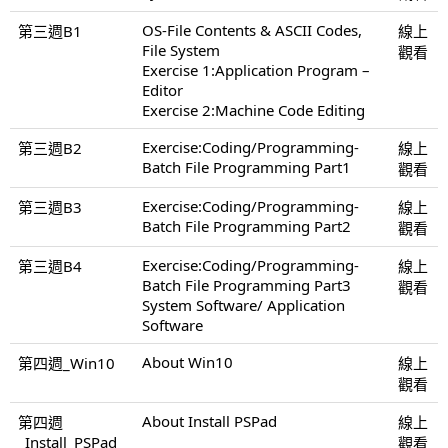
OS-File Contents & ASCII Codes,
第三週B1
線上
File System
觀看
Exercise 1:Application Program –
Editor
Exercise 2:Machine Code Editing
Exercise:Coding/Programming-
第三週B2
線上
Batch File Programming Part1
觀看
Exercise:Coding/Programming-
第三週B3
線上
Batch File Programming Part2
觀看
Exercise:Coding/Programming-
第三週B4
線上
Batch File Programming Part3
觀看
System Software/ Application
Software
About Win10
第四週_Win10
線上
觀看
About Install PSPad
第四週
線上
_Install_PSPad
觀看