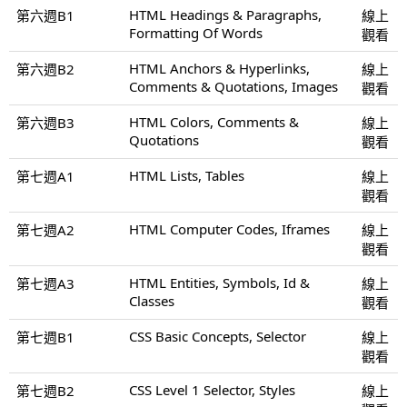
HTML Headings & Paragraphs,
第六週B1
線上
Formatting Of Words
觀看
HTML Anchors & Hyperlinks,
第六週B2
線上
Comments & Quotations, Images
觀看
HTML Colors, Comments &
第六週B3
線上
Quotations
觀看
HTML Lists, Tables
第七週A1
線上
觀看
HTML Computer Codes, Iframes
第七週A2
線上
觀看
HTML Entities, Symbols, Id &
第七週A3
線上
Classes
觀看
CSS Basic Concepts, Selector
第七週B1
線上
觀看
CSS Level 1 Selector, Styles
第七週B2
線上