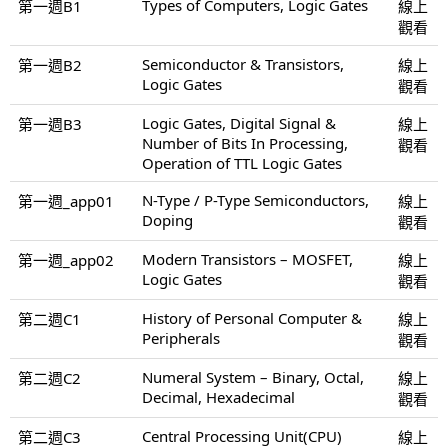
Types of Computers, Logic Gates
第一週B1
線上
觀看
Semiconductor & Transistors,
第一週B2
線上
Logic Gates
觀看
Logic Gates, Digital Signal &
第一週B3
線上
Number of Bits In Processing,
觀看
Operation of TTL Logic Gates
N-Type / P-Type Semiconductors,
第一週_app01
線上
Doping
觀看
Modern Transistors – MOSFET,
第一週_app02
線上
Logic Gates
觀看
History of Personal Computer &
第二週C1
線上
Peripherals
觀看
Numeral System – Binary, Octal,
第二週C2
線上
Decimal, Hexadecimal
觀看
Central Processing Unit(CPU)
第二週C3
線上