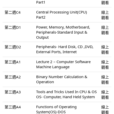
Part1
觀看
Central Processing Unit(CPU)
第二週C4
線上
Part2
觀看
Power, Memory, Motherboard,
第二週D1
線上
Peripherals-Standard Input &
觀看
Output
Peripherals- Hard Disk, CD ,DVD,
第二週D2
線上
External Ports, Internet
觀看
Lecture 2 – Computer Software
第三週A1
線上
Machine Language
觀看
Binary Number Calculation &
第三週A2
線上
Operation
觀看
Tools and Tricks Used In CPU & OS
第三週A3
線上
OS- Computer, Hand Held System
觀看
Functions of Operating
第三週A4
線上
System(OS)-DOS
觀看