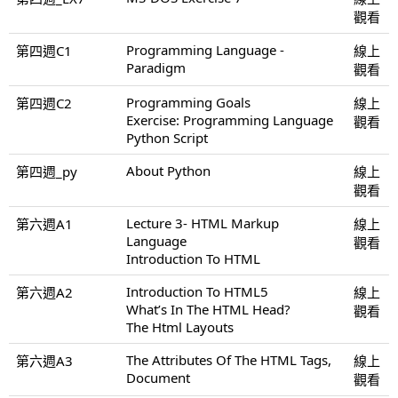
觀看
Programming Language -
第四週C1
線上
Paradigm
觀看
Programming Goals
第四週C2
線上
Exercise: Programming Language
觀看
Python Script
About Python
第四週_py
線上
觀看
Lecture 3- HTML Markup
第六週A1
線上
Language
觀看
Introduction To HTML
Introduction To HTML5
第六週A2
線上
What’s In The HTML Head?
觀看
The Html Layouts
The Attributes Of The HTML Tags,
第六週A3
線上
Document
觀看