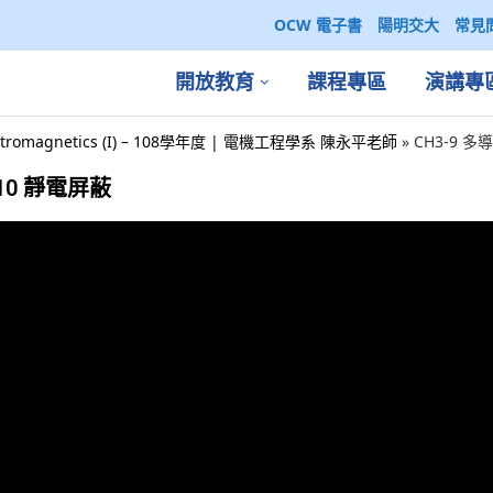
OCW 電子書
陽明交大
常見
開放教育
課程專區
演講專
ctromagnetics (I) – 108學年度 | 電機工程學系 陳永平老師
»
CH3-9 多
-10 靜電屏蔽