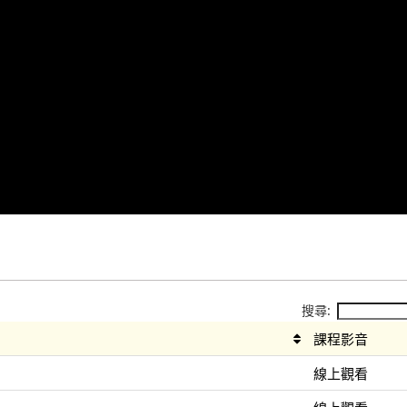
搜尋:
課程影音
線上觀看