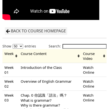
BACK TO COURSE HOMEPAGE
Show
entries
Search:
Week
Course Content
Course
Video
Week
Introduction of the Class
Watch
01
Online
Week
Overview of English Grammar
Watch
02
Online
Week
Chap. 0 你認識「語法」嗎？
Watch
03
Online
What is grammar?
Why is there grammar?