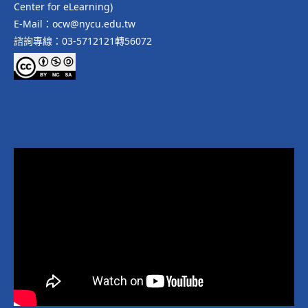
Center for eLearning)
E-Mail：ocw@nycu.edu.tw
諮詢專線：03-5712121轉56072