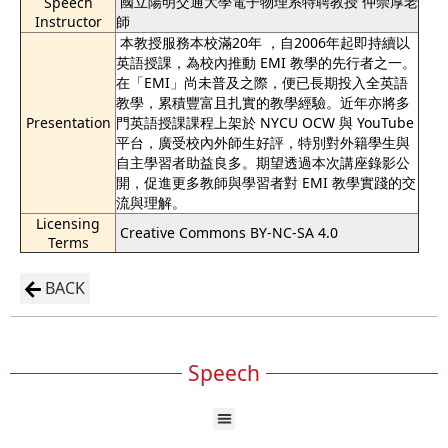
國立陽明交通大學電子物理系特聘教授 仲崇厚老
Speech
Instructor
師
本教授服務本校滿20年 ，自2006年起即持續以
英語授課，為校內推動 EMI 教學的先行者之一。
在「EMI」尚未普及之際，便已長期投入全英語
教學，累積豐富且扎實的教學經驗。近年亦將多
Presentation
門英語授課課程上架於 NYCU OCW 與 YouTube
平台，廣受校內外師生好評，特別對外籍學生與
自主學習者助益良多。期望透過本次講座錄影公
開，促進更多教師與學習者對 EMI 教學實踐的交
流與理解。
Licensing
Creative Commons BY-NC-SA 4.0
Terms
BACK
Speech