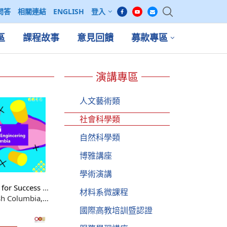
問答
相關連結
ENGLISH
登入
區
課程故事
意見回饋
募款專區
演講專區
人文藝術類
社會科學類
自然科學類
博雅講座
學術演講
for Success in
材料系微課程
sh Columbia,
. Ray Taheri
國際高教培訓暨認證