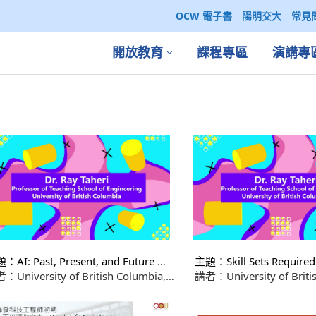
OCW 電子書
陽明交大
常見
開放教育
課程專區
演講專
：AI: Past, Present, and Future —
主題：Skill Sets Required 
loring Its Impact on Everyday Life
the 21st Century (part.2)
：University of British Columbia,
講者：University of Briti
rt.1)
ool of Engineering, Dr. Ray Taheri
School of Engineering, Dr