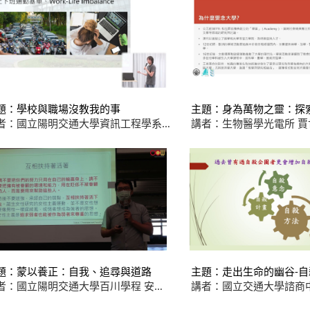
題：學校與職場沒教我的事
主題：身為萬物之靈：探
者：國立陽明交通大學資訊工程學系
旅程
講者：生物醫學光電所 賈
育綸助理教授
題：蒙以養正：自我、追尋與道路
主題：走出生命的幽谷-
者：國立陽明交通大學百川學程 安勤
講者：國立交通大學諮商
老師
任