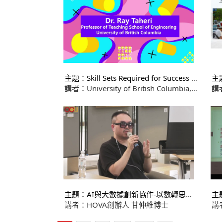
主題：Skill Sets Required for Success in
主
the 21st Century (part.1)
講者：University of British Columbia,
講
School of Engineering, Dr. Ray Taheri
劉
主題：AI與大數據創新協作-以數轉思維
主
促成視障友善多元包容的社會發展
講者：HOVA創辦人 甘仲維博士
講
之