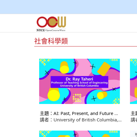
社會科學類
主題：AI: Past, Present, and Future —
主題
Exploring Its Impact on Everyday Life
Exp
講者：University of British Columbia,
講者
(part.2)
(pa
School of Engineering, Dr. Ray Taheri
Sch