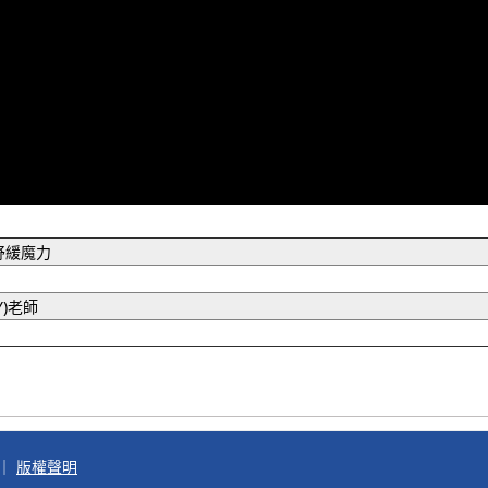
舒緩魔力
Y)老師
｜
版權聲明