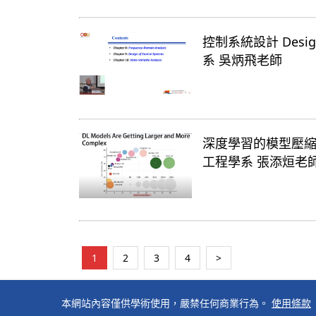
控制系統設計 Design a
系 吳炳飛老師
深度學習的模型壓縮與加速 M
工程學系 張添烜老
1
2
3
4
>
本網站內容僅供學術使用，嚴禁任何商業行為。
使用條款