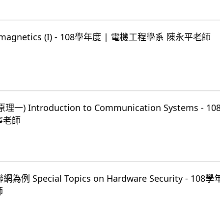
romagnetics (I) - 108學年度 | 電機工程學系 陳永平老師
 Introduction to Communication Systems - 1
寧老師
Special Topics on Hardware Security - 108
師