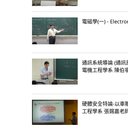
電磁學(一) - Elect
通訊系統導論 (通訊原理一)
電機工程學系 陳伯
硬體安全特論-以車聯網為例 
工程學系 張錫嘉老