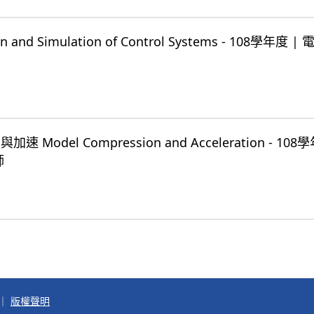
nd Simulation of Control Systems - 108學年度 
odel Compression and Acceleration - 108
師
｜
版權聲明