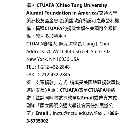
構。
CTUAFA (Chiao Tung University
Alumni Foundation in America/
交通大學
美洲校友基金會)為美國政府所認可之非營利機
構，捐贈
CTUAFA
的捐款金額在美國可全額抵
稅，歡迎多加利用。
CTUAFA聯絡人: 陳亮潔學長 Liang J. Chen
Address: 70 West 36th Street, Suite 702
New York, NY 10036 USA
TEL : 1-212-432-2848
FAX : 1-212-432-2846
採「支票捐款」方式: 請填妥美國地區捐款單後
連同支票(抬頭：
CTUAFA
)寄至
CTUAFA
聯絡
處；並請同時將該捐款單以
Email
或傳真方式
副知「國立陽明交通大學社會責任推展辦公
室」
Email
：inctu@nctu.edu.tw/Fax：
+886-
3-5735002