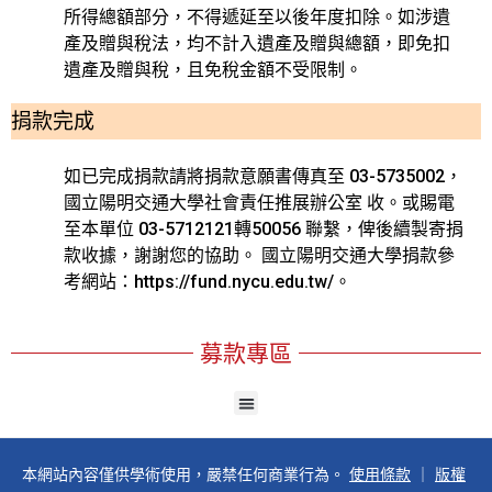
所得總額部分，不得遞延至以後年度扣除。如涉遺
產及贈與稅法，均不計入遺產及贈與總額，即免扣
遺產及贈與稅，且免稅金額不受限制。
捐款完成
如已完成捐款請將捐款意願書傳真至 03-5735002，
國立陽明交通大學社會責任推展辦公室 收。或賜電
至本單位 03-5712121轉50056 聯繫，俾後續製寄捐
款收據，謝謝您的協助。 國立陽明交通大學捐款參
考網站：
https://fund.nycu.edu.tw/
。
募款專區
本網站內容僅供學術使用，嚴禁任何商業行為。
使用條款
｜
版權