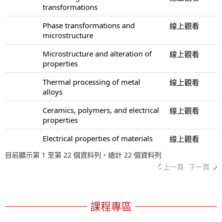
transformations
Phase transformations and
線上觀看
microstructure
Microstructure and alteration of
線上觀看
properties
Thermal processing of metal
線上觀看
alloys
Ceramics, polymers, and electrical
線上觀看
properties
Electrical properties of materials
線上觀看
目前顯示第 1 至第 22 個資料列，總計 22 個資料列
上一頁
下一頁
課程專區