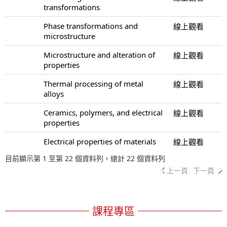
transformations
Phase transformations and
線上觀看
microstructure
Microstructure and alteration of
線上觀看
properties
Thermal processing of metal
線上觀看
alloys
Ceramics, polymers, and electrical
線上觀看
properties
Electrical properties of materials
線上觀看
目前顯示第 1 至第 22 個資料列，總計 22 個資料列
上一頁
下一頁
課程專區