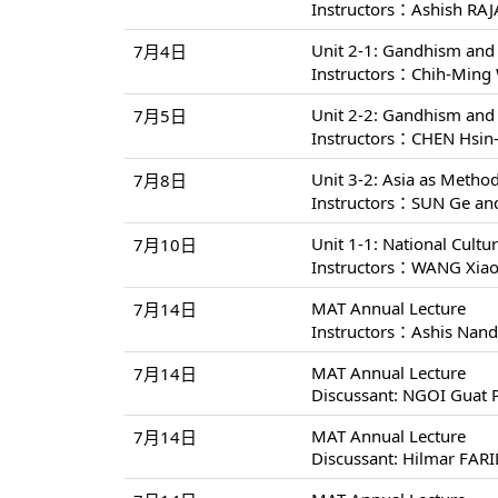
Instructors：Ashish R
Unit 2-1: Gandhism an
7月4日
Instructors：Chih-Min
Unit 2-2: Gandhism an
7月5日
Instructors：CHEN Hsin
Unit 3-2: Asia as Metho
7月8日
Instructors：SUN Ge a
Unit 1-1: National Cultu
7月10日
Instructors：WANG Xia
MAT Annual Lecture
7月14日
Instructors：Ashis Nan
MAT Annual Lecture
7月14日
Discussant: NGOI Guat 
MAT Annual Lecture
7月14日
Discussant: Hilmar FAR