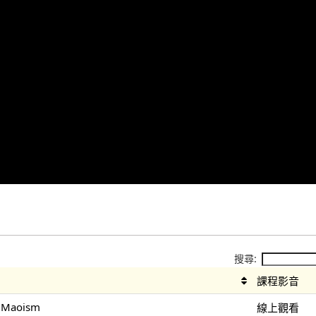
搜尋:
課程影音
d Maoism
線上觀看