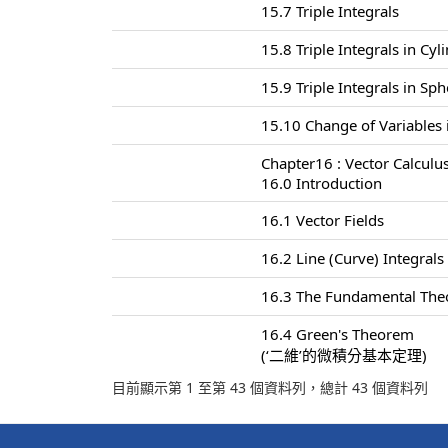
15.7 Triple Integrals
15.8 Triple Integrals in Cyl
15.9 Triple Integrals in Sp
15.10 Change of Variables i
Chapter16 : Vector Calculu
16.0 Introduction
16.1 Vector Fields
16.2 Line (Curve) Integrals
16.3 The Fundamental Theo
16.4 Green's Theorem
(‘二維’的微積分基本定理)
目前顯示第 1 至第 43 個資料列，總計 43 個資料列