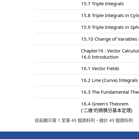
15.7 Triple Integrals
15.8 Triple Integrals in Cyl
15.9 Triple Integrals in Sp
15.10 Change of Variables i
Chapter16 : Vector Calculu
16.0 Introduction
16.1 Vector Fields
16.2 Line (Curve) Integrals
16.3 The Fundamental Theo
16.4 Green's Theorem
(‘二維’的微積分基本定理)
目前顯示第 1 至第 43 個資料列，總計 43 個資料列