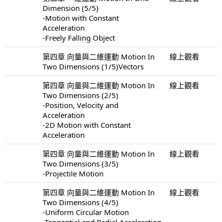
Dimension (5/5)
-Motion with Constant
Acceleration
-Freely Falling Object
第四章 向量與二維運動 Motion In
線上觀看
Two Dimensions (1/5)Vectors
第四章 向量與二維運動 Motion In
線上觀看
Two Dimensions (2/5)
-Position, Velocity and
Acceleration
-2D Motion with Constant
Acceleration
第四章 向量與二維運動 Motion In
線上觀看
Two Dimensions (3/5)
-Projectile Motion
第四章 向量與二維運動 Motion In
線上觀看
Two Dimensions (4/5)
-Uniform Circular Motion
-Tangential and Radial Acceleration