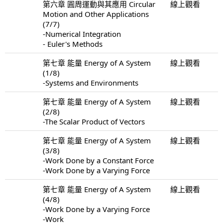
第六章 圓周運動與其應用 Circular
線上觀看
Motion and Other Applications
(7/7)
-Numerical Integration
- Euler's Methods
第七章 能量 Energy of A System
線上觀看
(1/8)
-Systems and Environments
第七章 能量 Energy of A System
線上觀看
(2/8)
-The Scalar Product of Vectors
第七章 能量 Energy of A System
線上觀看
(3/8)
-Work Done by a Constant Force
-Work Done by a Varying Force
第七章 能量 Energy of A System
線上觀看
(4/8)
-Work Done by a Varying Force
-Work