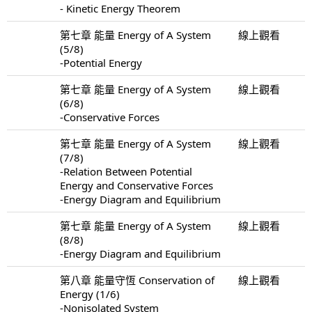
- Kinetic Energy Theorem
第七章 能量 Energy of A System
線上觀看
(5/8)
-Potential Energy
第七章 能量 Energy of A System
線上觀看
(6/8)
-Conservative Forces
第七章 能量 Energy of A System
線上觀看
(7/8)
-Relation Between Potential
Energy and Conservative Forces
-Energy Diagram and Equilibrium
第七章 能量 Energy of A System
線上觀看
(8/8)
-Energy Diagram and Equilibrium
第八章 能量守恆 Conservation of
線上觀看
Energy (1/6)
-Nonisolated System