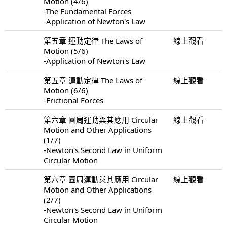
Motion (4/6)
-The Fundamental Forces
-Application of Newton's Law
第五章 運動定律 The Laws of
線上觀看
Motion (5/6)
-Application of Newton's Law
第五章 運動定律 The Laws of
線上觀看
Motion (6/6)
-Frictional Forces
第六章 圓周運動與其應用 Circular
線上觀看
Motion and Other Applications
(1/7)
-Newton's Second Law in Uniform
Circular Motion
第六章 圓周運動與其應用 Circular
線上觀看
Motion and Other Applications
(2/7)
-Newton's Second Law in Uniform
Circular Motion