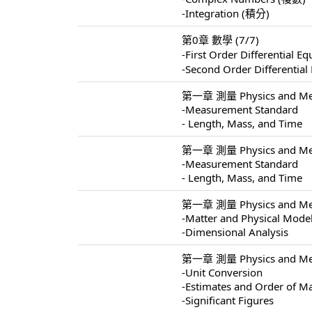
-Integration (積分)
第0章 數學 (7/7)
-First Order Differentia
-Second Order Different
第一章 測量 Physics and Mea
-Measurement Standard
- Length, Mass, and Time
第一章 測量 Physics and Mea
-Measurement Standard
- Length, Mass, and Time
第一章 測量 Physics and Mea
-Matter and Physical Mode
-Dimensional Analysis
第一章 測量 Physics and Mea
-Unit Conversion
-Estimates and Order of M
-Significant Figures