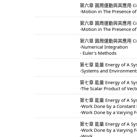
第六章 圓周運動與其應用 Circular 
-Motion in The Presence of
第六章 圓周運動與其應用 Circular 
-Motion in The Presence of
第六章 圓周運動與其應用 Circular 
-Numerical Integration
- Euler's Methods
第七章 能量 Energy of A Sys
-Systems and Environment
第七章 能量 Energy of A Sys
-The Scalar Product of Vect
第七章 能量 Energy of A Sys
-Work Done by a Constant 
-Work Done by a Varying F
第七章 能量 Energy of A Sys
-Work Done by a Varying F
-Work