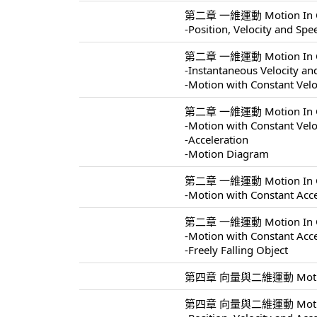
第二章 一維運動 Motion In On
-Position, Velocity and Spe
第二章 一維運動 Motion In On
-Instantaneous Velocity a
-Motion with Constant Velo
第二章 一維運動 Motion In On
-Motion with Constant Velo
-Acceleration
-Motion Diagram
第二章 一維運動 Motion In On
-Motion with Constant Acce
第二章 一維運動 Motion In On
-Motion with Constant Acce
-Freely Falling Object
第四章 向量與二維運動 Motion In
第四章 向量與二維運動 Motion I