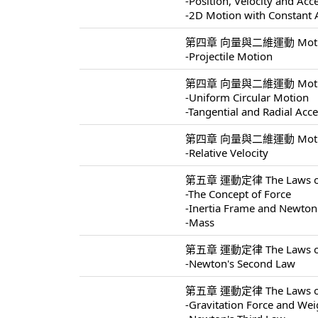
-Position, Velocity and Acc
-2D Motion with Constant 
第四章 向量與二維運動 Motion I
-Projectile Motion
第四章 向量與二維運動 Motion I
-Uniform Circular Motion
-Tangential and Radial Acce
第四章 向量與二維運動 Motion I
-Relative Velocity
第五章 運動定律 The Laws of 
-The Concept of Force
-Inertia Frame and Newton'
-Mass
第五章 運動定律 The Laws of 
-Newton's Second Law
第五章 運動定律 The Laws of 
-Gravitation Force and Wei