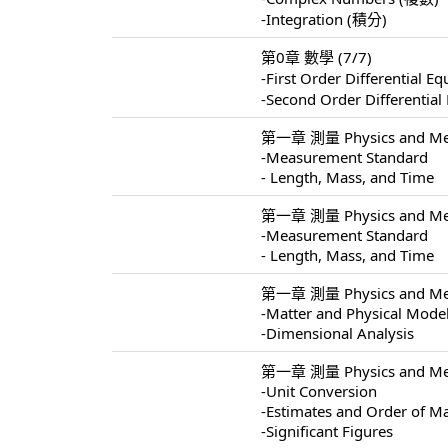
-Integration (積分)
第0章 數學 (7/7)
-First Order Differentia
-Second Order Different
第一章 測量 Physics and Mea
-Measurement Standard
- Length, Mass, and Time
第一章 測量 Physics and Mea
-Measurement Standard
- Length, Mass, and Time
第一章 測量 Physics and Mea
-Matter and Physical Mode
-Dimensional Analysis
第一章 測量 Physics and Mea
-Unit Conversion
-Estimates and Order of M
-Significant Figures