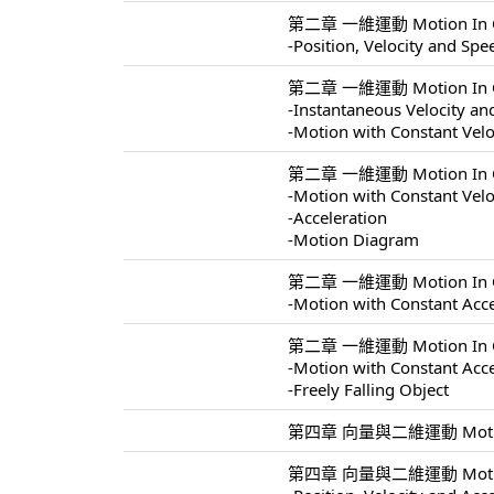
第二章 一維運動 Motion In On
-Position, Velocity and Spe
第二章 一維運動 Motion In On
-Instantaneous Velocity a
-Motion with Constant Velo
第二章 一維運動 Motion In On
-Motion with Constant Velo
-Acceleration
-Motion Diagram
第二章 一維運動 Motion In On
-Motion with Constant Acce
第二章 一維運動 Motion In On
-Motion with Constant Acce
-Freely Falling Object
第四章 向量與二維運動 Motion In
第四章 向量與二維運動 Motion I