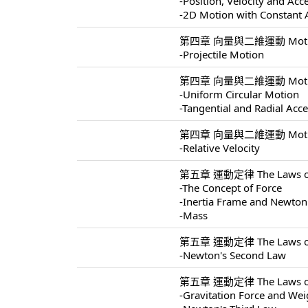
-Position, Velocity and Acc
-2D Motion with Constant 
第四章 向量與二維運動 Motion I
-Projectile Motion
第四章 向量與二維運動 Motion I
-Uniform Circular Motion
-Tangential and Radial Acce
第四章 向量與二維運動 Motion I
-Relative Velocity
第五章 運動定律 The Laws of 
-The Concept of Force
-Inertia Frame and Newton'
-Mass
第五章 運動定律 The Laws of 
-Newton's Second Law
第五章 運動定律 The Laws of 
-Gravitation Force and Wei