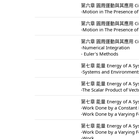
第六章 圓周運動與其應用 Circular 
-Motion in The Presence of
第六章 圓周運動與其應用 Circular 
-Motion in The Presence of
第六章 圓周運動與其應用 Circular 
-Numerical Integration
- Euler's Methods
第七章 能量 Energy of A Sys
-Systems and Environment
第七章 能量 Energy of A Sys
-The Scalar Product of Vect
第七章 能量 Energy of A Sys
-Work Done by a Constant 
-Work Done by a Varying F
第七章 能量 Energy of A Sys
-Work Done by a Varying F
-Work