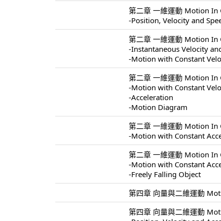
第二章 一維運動 Motion In On
-Position, Velocity and Spe
第二章 一維運動 Motion In On
-Instantaneous Velocity a
-Motion with Constant Velo
第二章 一維運動 Motion In On
-Motion with Constant Velo
-Acceleration
-Motion Diagram
第二章 一維運動 Motion In On
-Motion with Constant Acce
第二章 一維運動 Motion In On
-Motion with Constant Acce
-Freely Falling Object
第四章 向量與二維運動 Motion In
第四章 向量與二維運動 Motion I