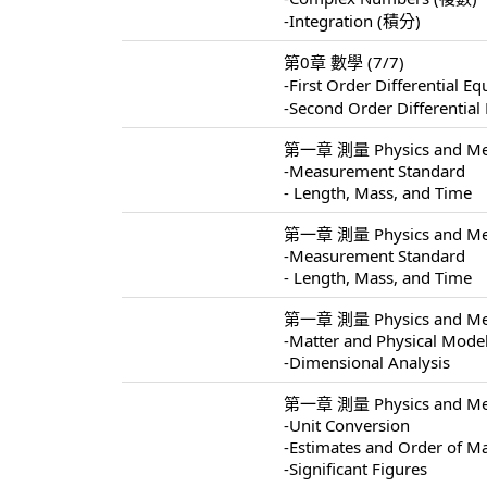
-Integration (積分)
第0章 數學 (7/7)
-First Order Differentia
-Second Order Different
第一章 測量 Physics and Mea
-Measurement Standard
- Length, Mass, and Time
第一章 測量 Physics and Mea
-Measurement Standard
- Length, Mass, and Time
第一章 測量 Physics and Mea
-Matter and Physical Mode
-Dimensional Analysis
第一章 測量 Physics and Mea
-Unit Conversion
-Estimates and Order of M
-Significant Figures