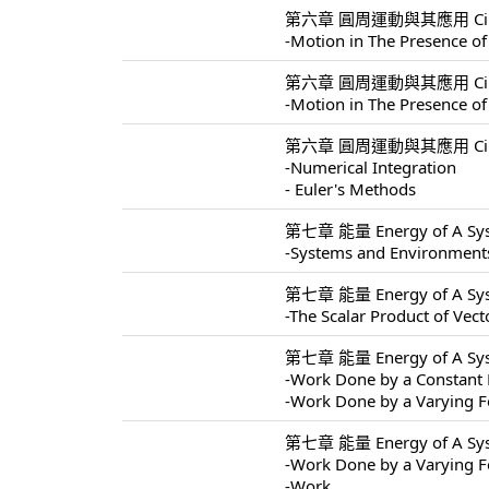
第六章 圓周運動與其應用 Circular 
-Motion in The Presence of
第六章 圓周運動與其應用 Circular 
-Motion in The Presence of
第六章 圓周運動與其應用 Circular 
-Numerical Integration
- Euler's Methods
第七章 能量 Energy of A Sys
-Systems and Environment
第七章 能量 Energy of A Sys
-The Scalar Product of Vect
第七章 能量 Energy of A Sys
-Work Done by a Constant 
-Work Done by a Varying F
第七章 能量 Energy of A Sys
-Work Done by a Varying F
-Work