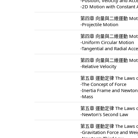
-Position, Velocity and Acc
-2D Motion with Constant 
第四章 向量與二維運動 Motion I
-Projectile Motion
第四章 向量與二維運動 Motion I
-Uniform Circular Motion
-Tangential and Radial Acce
第四章 向量與二維運動 Motion I
-Relative Velocity
第五章 運動定律 The Laws of 
-The Concept of Force
-Inertia Frame and Newton'
-Mass
第五章 運動定律 The Laws of 
-Newton's Second Law
第五章 運動定律 The Laws of 
-Gravitation Force and Wei