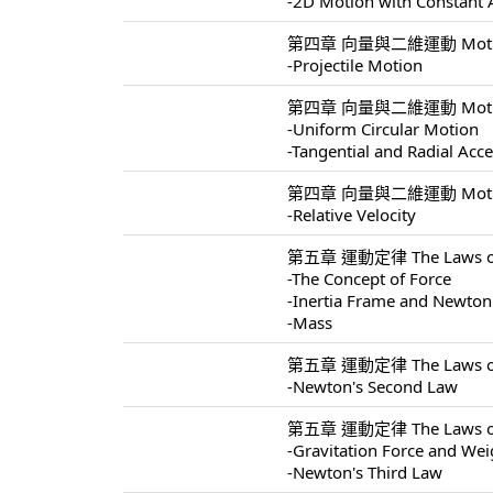
-2D Motion with Constant 
第四章 向量與二維運動 Motion I
-Projectile Motion
第四章 向量與二維運動 Motion I
-Uniform Circular Motion
-Tangential and Radial Acce
第四章 向量與二維運動 Motion I
-Relative Velocity
第五章 運動定律 The Laws of 
-The Concept of Force
-Inertia Frame and Newton'
-Mass
第五章 運動定律 The Laws of 
-Newton's Second Law
第五章 運動定律 The Laws of 
-Gravitation Force and Wei
-Newton's Third Law