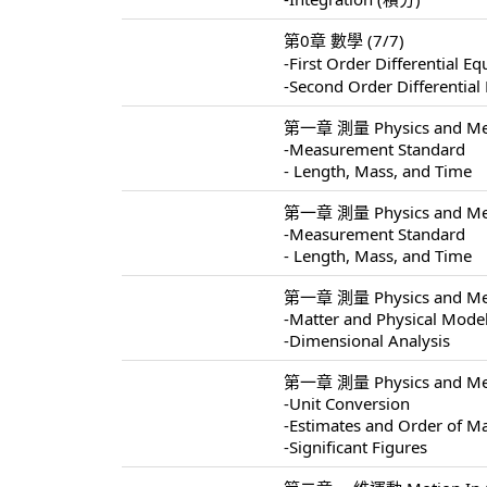
第0章 數學 (7/7)
-First Order Differentia
-Second Order Different
第一章 測量 Physics and Mea
-Measurement Standard
- Length, Mass, and Time
第一章 測量 Physics and Mea
-Measurement Standard
- Length, Mass, and Time
第一章 測量 Physics and Mea
-Matter and Physical Mode
-Dimensional Analysis
第一章 測量 Physics and Mea
-Unit Conversion
-Estimates and Order of M
-Significant Figures