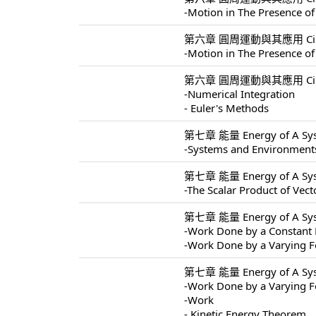
-Motion in The Presence of
第六章 圓周運動與其應用 Circular 
-Motion in The Presence of
第六章 圓周運動與其應用 Circular 
-Numerical Integration
- Euler's Methods
第七章 能量 Energy of A Sys
-Systems and Environment
第七章 能量 Energy of A Sys
-The Scalar Product of Vect
第七章 能量 Energy of A Sys
-Work Done by a Constant 
-Work Done by a Varying F
第七章 能量 Energy of A Sys
-Work Done by a Varying F
-Work
- Kinetic Energy Theorem