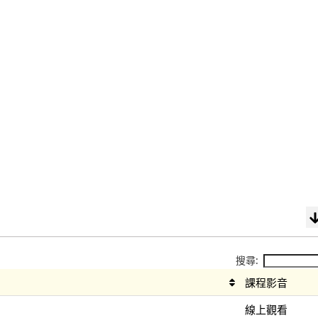
搜尋:
課程影音
線上觀看