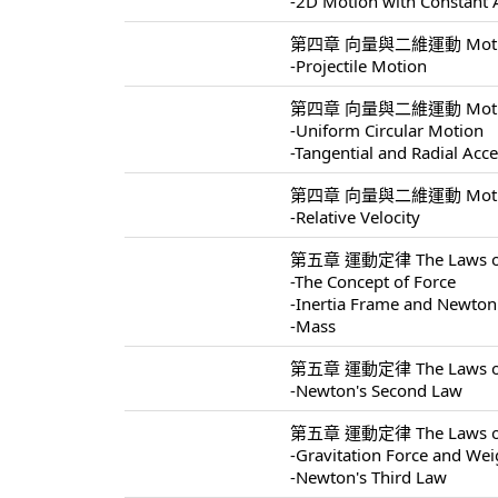
-2D Motion with Constant 
第四章 向量與二維運動 Motion I
-Projectile Motion
第四章 向量與二維運動 Motion I
-Uniform Circular Motion
-Tangential and Radial Acce
第四章 向量與二維運動 Motion I
-Relative Velocity
第五章 運動定律 The Laws of 
-The Concept of Force
-Inertia Frame and Newton'
-Mass
第五章 運動定律 The Laws of 
-Newton's Second Law
第五章 運動定律 The Laws of 
-Gravitation Force and Wei
-Newton's Third Law