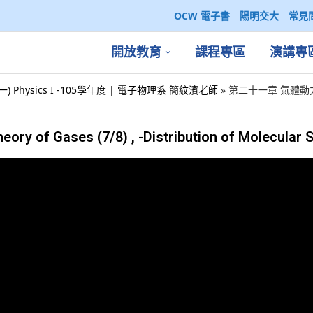
OCW 電子書
陽明交大
常見
開放教育
課程專區
演講專
一) Physics I -105學年度 | 電子物理系 簡紋濱老師
»
第二十一章 氣體動力學 The
f Gases (7/8) , -Distribution of Molecular 