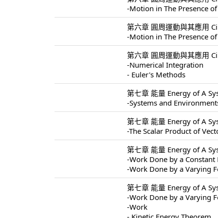
-Motion in The Presence of
第六章 圓周運動與其應用 Circular 
-Motion in The Presence of
第六章 圓周運動與其應用 Circular 
-Numerical Integration
- Euler's Methods
第七章 能量 Energy of A Sys
-Systems and Environment
第七章 能量 Energy of A Sys
-The Scalar Product of Vect
第七章 能量 Energy of A Sys
-Work Done by a Constant 
-Work Done by a Varying F
第七章 能量 Energy of A Sys
-Work Done by a Varying F
-Work
- Kinetic Energy Theorem