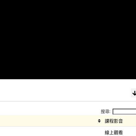
搜尋:
課程影音
線上觀看