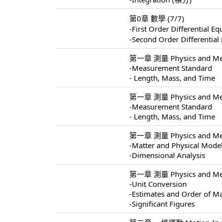
第0章 數學 (7/7)
-First Order Differentia
-Second Order Different
第一章 測量 Physics and Mea
-Measurement Standard
- Length, Mass, and Time
第一章 測量 Physics and Mea
-Measurement Standard
- Length, Mass, and Time
第一章 測量 Physics and Mea
-Matter and Physical Mode
-Dimensional Analysis
第一章 測量 Physics and Mea
-Unit Conversion
-Estimates and Order of M
-Significant Figures