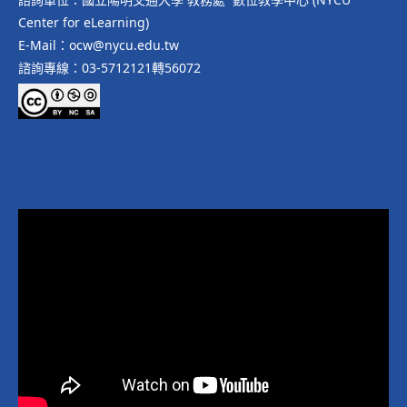
Center for eLearning)
E-Mail：ocw@nycu.edu.tw
諮詢專線：03-5712121轉56072