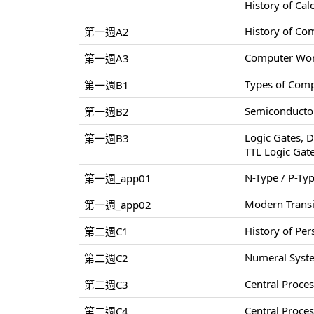
History of Cal
History of Co
第一週A2
Computer World
第一週A3
Types of Comp
第一週B1
Semiconductor
第一週B2
Logic Gates, D
第一週B3
TTL Logic Gat
N-Type / P-Ty
第一週_app01
Modern Transi
第一週_app02
History of Pe
第二週C1
Numeral Syste
第二週C2
Central Proce
第二週C3
Central Proce
第二週C4