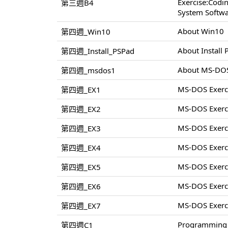
Exercise:Cod
第三週B4
System Softwa
About Win10
第四週_Win10
About Install
第四週_Install_PSPad
About MS-DO
第四週_msdos1
MS-DOS Exerc
第四週_EX1
MS-DOS Exerc
第四週_EX2
MS-DOS Exerc
第四週_EX3
MS-DOS Exerc
第四週_EX4
MS-DOS Exerc
第四週_EX5
MS-DOS Exerc
第四週_EX6
MS-DOS Exerc
第四週_EX7
Programming 
第四週C1