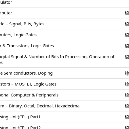
culator
mputer
 – Signal, Bits, Bytes
uters, Logic Gates
 & Transistors, Logic Gates
igital Signal & Number of Bits In Processing, Operation of
es
pe Semiconductors, Doping
stors – MOSFET, Logic Gates
rsonal Computer & Peripherals
m – Binary, Octal, Decimal, Hexadecimal
ssing Unit(CPU) Part1
ssing Unit(CPU) Part2