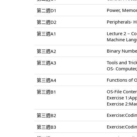
Power, Memory
第二週D1
Peripherals- H
第二週D2
Lecture 2 – C
第三週A1
Machine Lang
Binary Number
第三週A2
Tools and Tri
第三週A3
OS- Computer
Functions of 
第三週A4
OS-File Conten
第三週B1
Exercise 1:App
Exercise 2:Ma
Exercise:Cod
第三週B2
Exercise:Cod
第三週B3