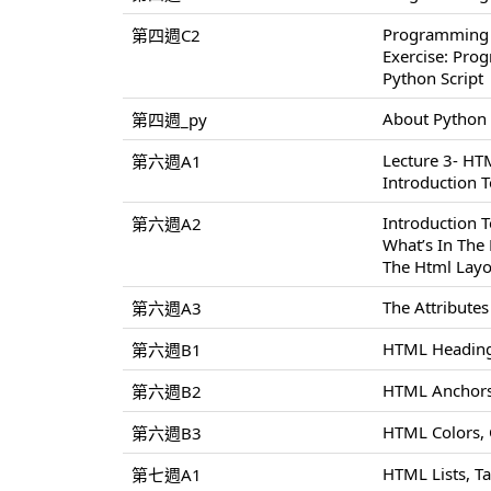
Programming
第四週C2
Exercise: Pr
Python Script
About Python
第四週_py
Lecture 3- H
第六週A1
Introduction 
Introduction
第六週A2
What’s In Th
The Html Layo
The Attribute
第六週A3
HTML Heading
第六週B1
HTML Anchors
第六週B2
HTML Colors,
第六週B3
HTML Lists, T
第七週A1