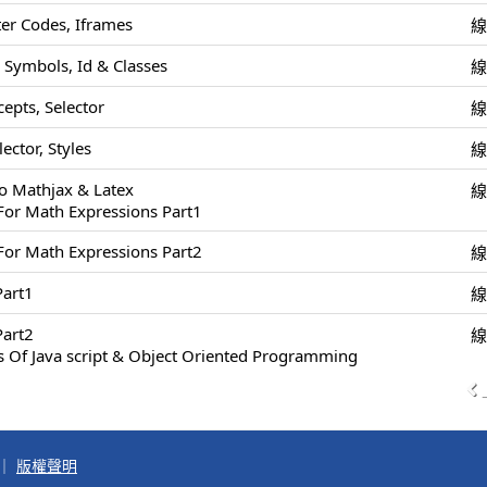
r Codes, Iframes
 Symbols, Id & Classes
epts, Selector
ector, Styles
To Mathjax & Latex
For Math Expressions Part1
For Math Expressions Part2
art1
art2
s Of Java script & Object Oriented Programming
｜
版權聲明