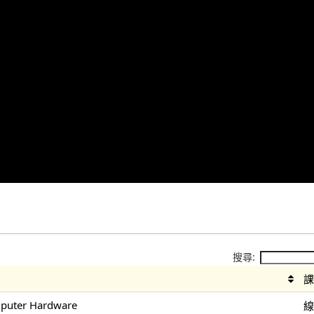
搜尋:
mputer Hardware