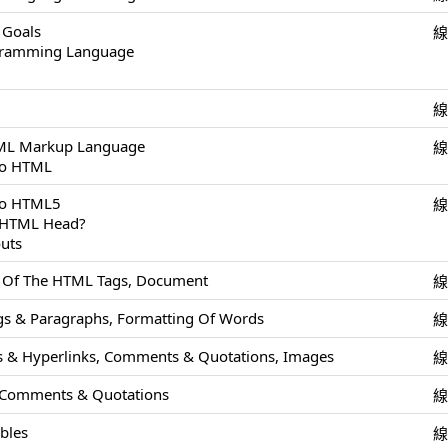
 Goals
ogramming Language
TML Markup Language
To HTML
 To HTML5
e HTML Head?
uts
s Of The HTML Tags, Document
s & Paragraphs, Formatting Of Words
 & Hyperlinks, Comments & Quotations, Images
 Comments & Quotations
ables