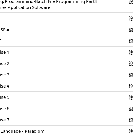
ing/Programming-Batch File Programming Part3
re/ Application Software
 PSPad
S
ise 1
ise 2
ise 3
ise 4
ise 5
ise 6
ise 7
Language - Paradigm