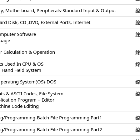
, Motherboard, Peripherals-Standard Input & Output
ard Disk, CD ,DVD, External Ports, Internet
omputer Software
uage
 Calculation & Operation
cks Used In CPU & OS
, Hand Held System
Operating System(OS)-DOS
ts & ASCII Codes, File System
lication Program – Editor
chine Code Editing
ing/Programming-Batch File Programming Part1
ing/Programming-Batch File Programming Part2