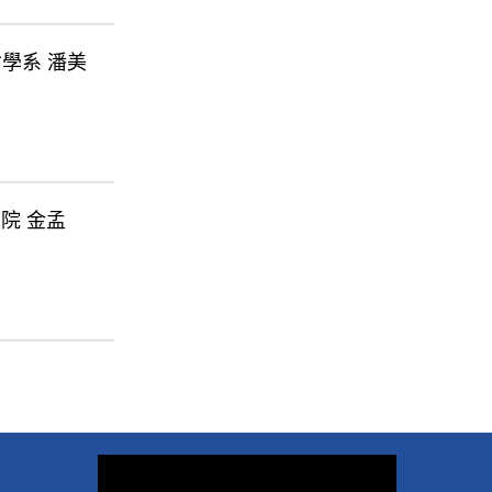
社會學系 潘美
律學院 金孟