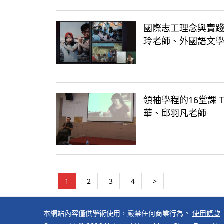
國際志工理念與實踐-服務學
玲老師、外國語文學
領袖學程的16堂課 The 
華、邱羽凡老師
1
2
3
4
>
本網站內容僅供學術使用，嚴禁任何商業行為。
使用條款