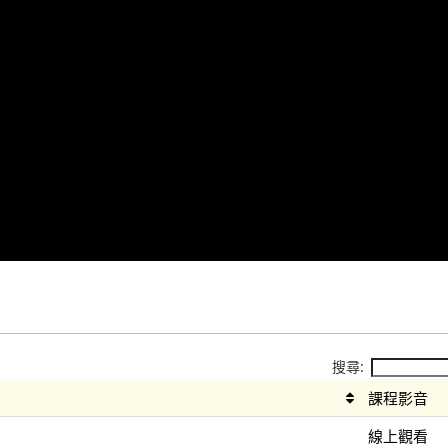
搜尋:
課程影音
線上觀看