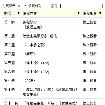
每頁顯示
個資料列
搜尋:
週次
課程內容
課程影音
第一週
課程簡介
線上觀看
《浪漫主義》
第二週
浪漫主義思想家─盧梭
線上觀看
第三週
〈古水手之歌〉
線上觀看
第四週
《唐璜》
線上觀看
第五週
《浮士德》 (1/2)
線上觀看
第六週
《浮士德》 (2/2)
線上觀看
第七週
〈沉淪〉
線上觀看
第十週
「魔幻現實」介紹；《意識流/魔幻
線上觀看
現實主義》
第十一週
「後殖民主義」介紹；《女性主義/
線上觀看