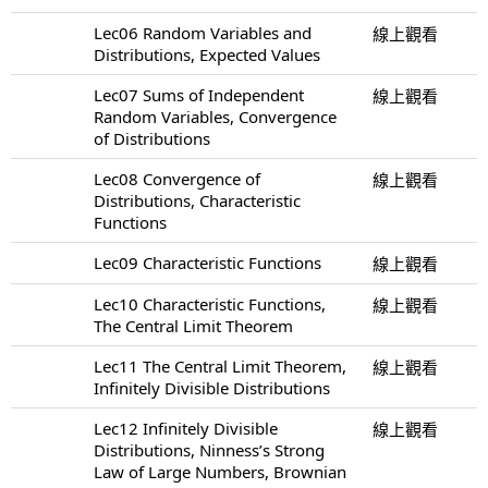
Lec06 Random Variables and
線上觀看
Distributions, Expected Values
Lec07 Sums of Independent
線上觀看
Random Variables, Convergence
of Distributions
Lec08 Convergence of
線上觀看
Distributions, Characteristic
Functions
Lec09 Characteristic Functions
線上觀看
Lec10 Characteristic Functions,
線上觀看
The Central Limit Theorem
Lec11 The Central Limit Theorem,
線上觀看
Infinitely Divisible Distributions
Lec12 Infinitely Divisible
線上觀看
Distributions, Ninness’s Strong
Law of Large Numbers, Brownian