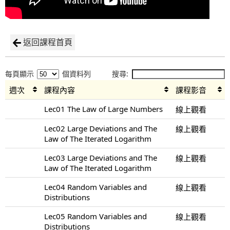
返回課程首頁
每頁顯示
個資料列
搜尋:
週次
課程內容
課程影音
Lec01 The Law of Large Numbers
線上觀看
Lec02 Large Deviations and The
線上觀看
Law of The Iterated Logarithm
Lec03 Large Deviations and The
線上觀看
Law of The Iterated Logarithm
Lec04 Random Variables and
線上觀看
Distributions
Lec05 Random Variables and
線上觀看
Distributions