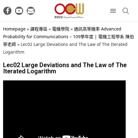
Homepage
»
課程專區
»
電機學院
»
通訊高等機率 Advanced
Probability for Communications – 109學年度 | 電機工程學系 陳伯
寧老師
»
Lec02 Large Deviations and The Law of The Iterated
Logarithm
Lec02 Large Deviations and The Law of The
Iterated Logarithm