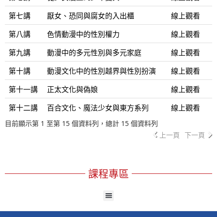
第七講
厭女、恐同與腐女的入出櫃
線上觀看
第八講
色情動漫中的性別權力
線上觀看
第九講
動漫中的多元性別與多元家庭
線上觀看
第十講
動漫文化中的性別越界與性別扮演
線上觀看
第十一講
正太文化與偽娘
線上觀看
第十二講
百合文化、魔法少女與東方系列
線上觀看
目前顯示第 1 至第 15 個資料列，總計 15 個資料列
上一頁
下一頁
課程專區