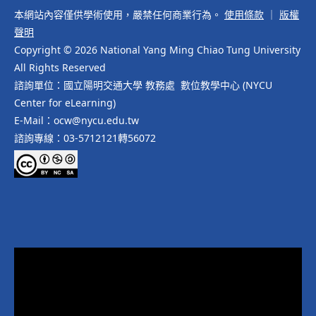
本網站內容僅供學術使用，嚴禁任何商業行為。
使用條款
｜
版權
聲明
Copyright © 2026 National Yang Ming Chiao Tung University
All Rights Reserved
諮詢單位：國立陽明交通大學 教務處 數位教學中心 (NYCU
Center for eLearning)
E-Mail：ocw@nycu.edu.tw
諮詢專線：03-5712121轉56072