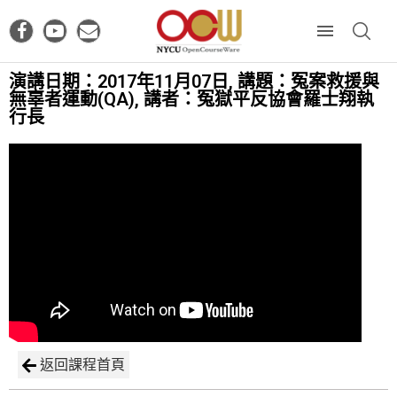
演講日期：2017年11月07日, 講題：冤案救援與
無辜者運動(QA), 講者：冤獄平反協會羅士翔執
行長
返回課程首頁