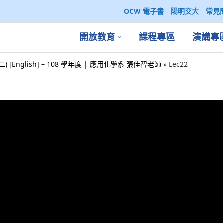
OCW 電子書
陽明交大
常見
開放教育
課程專區
演講專
二) [English] – 108 學年度 | 應用化學系 張佳智老師
»
Lec22