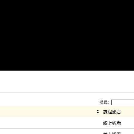
搜尋:
課程影音
線上觀看