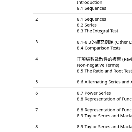
Introduction
8.1 Sequences
2
8.1 Sequences
8.2 Series
8.3 The Integral Test
3
8.1-8.3的補充例題 (Other Exa
8.4 Comparison Tests
4
正項級數斂散性的複習 (Review of 
Non-negative Terms)
8.5 The Ratio and Root Tes
5
8.6 Alternating Series and
6
8.7 Power Series
8.8 Representation of Func
7
8.8 Representation of Func
8.9 Taylor Series and Macla
8
8.9 Taylor Series and Macla