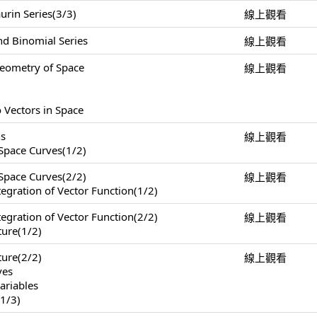
urin Series(3/3)
線上觀看
nd Binomial Series
線上觀看
Geometry of Space
線上觀看
 Vectors in Space
ns
線上觀看
 Space Curves(1/2)
 Space Curves(2/2)
線上觀看
tegration of Vector Function(1/2)
tegration of Vector Function(2/2)
線上觀看
ture(1/2)
ture(2/2)
線上觀看
ves
ariables
(1/3)