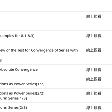
線上觀看
mples for 8.1-8.3)
線上觀看
the Test for Convergence of Series with
線上觀看
ts
 Absolute Convergence
線上觀看
線上觀看
tions as Power Series(1/2)
tions as Power Series(2/2)
線上觀看
urin Series(1/3)
urin Series(2/3)
線上觀看