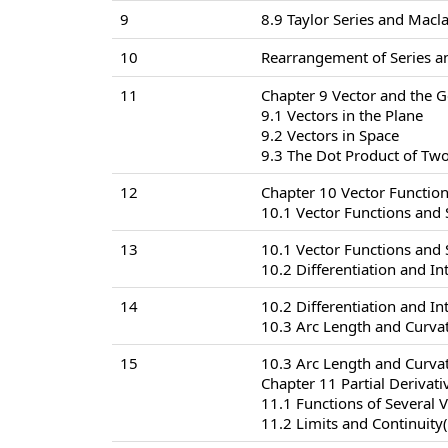
9
8.9 Taylor Series and Macla
10
Rearrangement of Series a
11
Chapter 9 Vector and the 
9.1 Vectors in the Plane
9.2 Vectors in Space
9.3 The Dot Product of Two
12
Chapter 10 Vector Functio
10.1 Vector Functions and
13
10.1 Vector Functions and
10.2 Differentiation and In
14
10.2 Differentiation and In
10.3 Arc Length and Curva
15
10.3 Arc Length and Curva
Chapter 11 Partial Derivati
11.1 Functions of Several V
11.2 Limits and Continuity