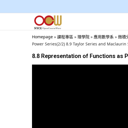
Homepage
»
課程專區
»
理學院
»
應用數學系
»
微積分甲
Power Series(2/2) 8.9 Taylor Series and Maclaurin 
8.8 Representation of Functions as P