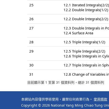
25
12.1 Iterated Integrals(2/2
12.2 Double Integrals(1/2)
26
12.2 Double Integrals(2/2)
27
12.3 Double Integrals in P
12.4 Surface Area
28
12.5 Triple Integrals(1/2)
29
12.5 Triple Integrals(2/2)
12.6 Triple Integrals in Cyl
30
12.7 Triple Integrals in Sp
31
12.8 Change of Variables in
目前顯示第 1 至第 31 個資料列，總計 31 個資料列
本網站內容僅供學術使用，嚴禁任何商業行為。
使用條款
Copyright © 2026 National Yang Ming Chiao Tung Univ