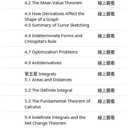
4.2 The Mean Value Theorem
線上觀看
4.3 How Derivatives Affect the
線上觀看
Shape of a Graph
4.5 Summary of Curve Sketching
4.4 Indeterminate Forms and
線上觀看
L’Hospital’s Rule
4.7 Optimization Problems
線上觀看
4.9 Antiderivatives
線上觀看
第五章 Integrals
線上觀看
5.1 Areas and Distances
5.2 The Definite Integral
線上觀看
5.3 The Fundamental Theorem of
線上觀看
Calculus
5.4 Indefinite Integrals and the
線上觀看
Net Change Theorem