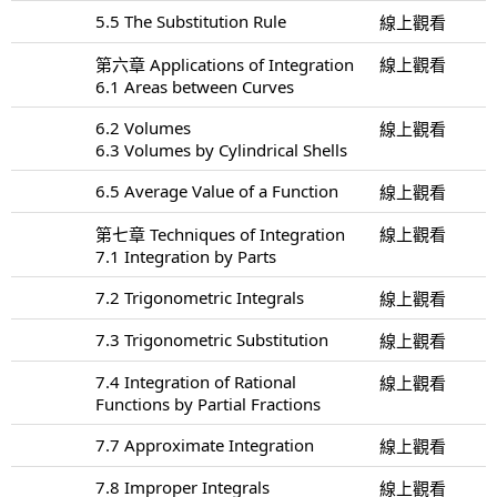
5.5 The Substitution Rule
線上觀看
第六章 Applications of Integration
線上觀看
6.1 Areas between Curves
6.2 Volumes
線上觀看
6.3 Volumes by Cylindrical Shells
6.5 Average Value of a Function
線上觀看
第七章 Techniques of Integration
線上觀看
7.1 Integration by Parts
7.2 Trigonometric Integrals
線上觀看
7.3 Trigonometric Substitution
線上觀看
7.4 Integration of Rational
線上觀看
Functions by Partial Fractions
7.7 Approximate Integration
線上觀看
7.8 Improper Integrals
線上觀看