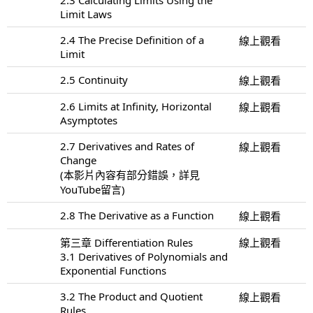
Limit Laws
2.4 The Precise Definition of a
線上觀看
Limit
2.5 Continuity
線上觀看
2.6 Limits at Infinity, Horizontal
線上觀看
Asymptotes
2.7 Derivatives and Rates of
線上觀看
Change
(本影片內容有部分錯誤，詳見
YouTube留言)
2.8 The Derivative as a Function
線上觀看
第三章 Differentiation Rules
線上觀看
3.1 Derivatives of Polynomials and
Exponential Functions
3.2 The Product and Quotient
線上觀看
Rules