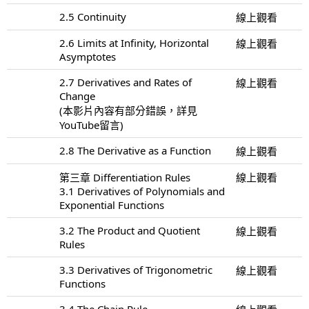
2.5 Continuity
線上觀看
2.6 Limits at Infinity, Horizontal
線上觀看
Asymptotes
2.7 Derivatives and Rates of
線上觀看
Change
(本影片內容有部分錯誤，詳見
YouTube留言)
2.8 The Derivative as a Function
線上觀看
第三章 Differentiation Rules
線上觀看
3.1 Derivatives of Polynomials and
Exponential Functions
3.2 The Product and Quotient
線上觀看
Rules
3.3 Derivatives of Trigonometric
線上觀看
Functions
3.4 The Chain Rule