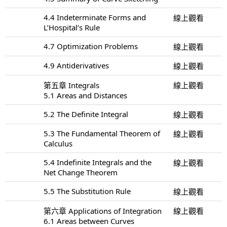
4.4 Indeterminate Forms and
線上觀看
L’Hospital’s Rule
4.7 Optimization Problems
線上觀看
4.9 Antiderivatives
線上觀看
第五章 Integrals
線上觀看
5.1 Areas and Distances
5.2 The Definite Integral
線上觀看
5.3 The Fundamental Theorem of
線上觀看
Calculus
5.4 Indefinite Integrals and the
線上觀看
Net Change Theorem
5.5 The Substitution Rule
線上觀看
第六章 Applications of Integration
線上觀看
6.1 Areas between Curves