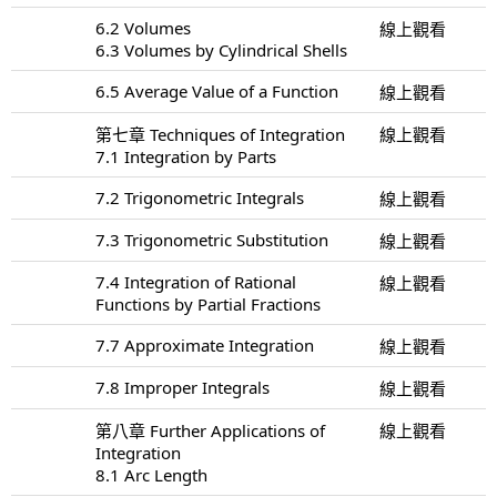
6.2 Volumes
線上觀看
6.3 Volumes by Cylindrical Shells
6.5 Average Value of a Function
線上觀看
第七章 Techniques of Integration
線上觀看
7.1 Integration by Parts
7.2 Trigonometric Integrals
線上觀看
7.3 Trigonometric Substitution
線上觀看
7.4 Integration of Rational
線上觀看
Functions by Partial Fractions
7.7 Approximate Integration
線上觀看
7.8 Improper Integrals
線上觀看
第八章 Further Applications of
線上觀看
Integration
8.1 Arc Length