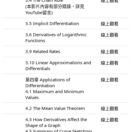
線上觀看
(本影片內容有部分錯誤，詳見
YouTube留言)
3.5 Implicit Differentiation
線上觀看
3.6 Derivatives of Logarithmic
線上觀看
Functions
3.9 Related Rates
線上觀看
3.10 Linear Approximations and
線上觀看
Differentials
第四章 Applications of
線上觀看
Differentiation
4.1 Maximum and Minimum
Values
4.2 The Mean Value Theorem
線上觀看
4.3 How Derivatives Affect the
線上觀看
Shape of a Graph
4.5 Summary of Curve Sketching