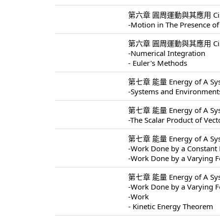
第六章 圓周運動與其應用 Circular 
-Motion in The Presence of
第六章 圓周運動與其應用 Circular 
-Numerical Integration
- Euler's Methods
第七章 能量 Energy of A Sys
-Systems and Environment
第七章 能量 Energy of A Sys
-The Scalar Product of Vect
第七章 能量 Energy of A Sys
-Work Done by a Constant 
-Work Done by a Varying F
第七章 能量 Energy of A Sys
-Work Done by a Varying F
-Work
- Kinetic Energy Theorem