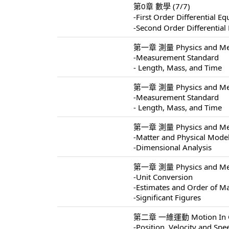
第0章 數學 (7/7)
-First Order Differentia
-Second Order Different
第一章 測量 Physics and Mea
-Measurement Standard
- Length, Mass, and Time
第一章 測量 Physics and Mea
-Measurement Standard
- Length, Mass, and Time
第一章 測量 Physics and Mea
-Matter and Physical Mode
-Dimensional Analysis
第一章 測量 Physics and Mea
-Unit Conversion
-Estimates and Order of M
-Significant Figures
第二章 一維運動 Motion In On
-Position, Velocity and Spe