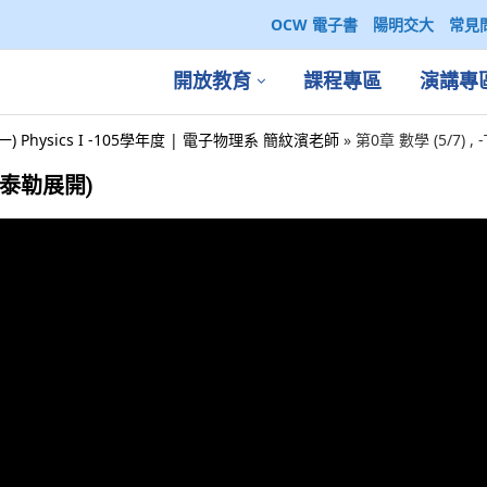
OCW 電子書
陽明交大
常見
開放教育
課程專區
演講專
一) Physics I -105學年度 | 電子物理系 簡紋濱老師
»
第0章 數學 (5/7) , 
n (泰勒展開)