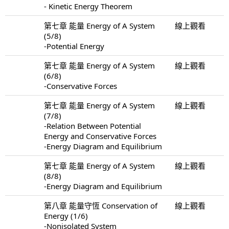
- Kinetic Energy Theorem
第七章 能量 Energy of A System
線上觀看
(5/8)
-Potential Energy
第七章 能量 Energy of A System
線上觀看
(6/8)
-Conservative Forces
第七章 能量 Energy of A System
線上觀看
(7/8)
-Relation Between Potential
Energy and Conservative Forces
-Energy Diagram and Equilibrium
第七章 能量 Energy of A System
線上觀看
(8/8)
-Energy Diagram and Equilibrium
第八章 能量守恆 Conservation of
線上觀看
Energy (1/6)
-Nonisolated System