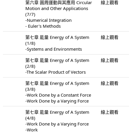
第六章 圓周運動與其應用 Circular
線上觀看
Motion and Other Applications
(7/7)
-Numerical Integration
- Euler's Methods
第七章 能量 Energy of A System
線上觀看
(1/8)
-Systems and Environments
第七章 能量 Energy of A System
線上觀看
(2/8)
-The Scalar Product of Vectors
第七章 能量 Energy of A System
線上觀看
(3/8)
-Work Done by a Constant Force
-Work Done by a Varying Force
第七章 能量 Energy of A System
線上觀看
(4/8)
-Work Done by a Varying Force
-Work