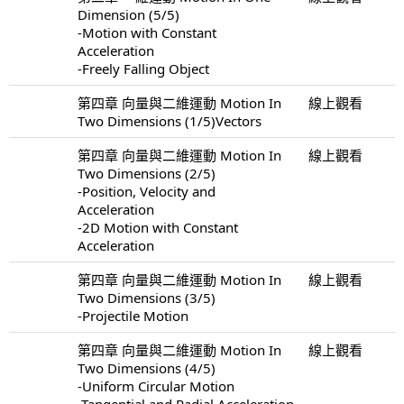
Dimension (5/5)
-Motion with Constant
Acceleration
-Freely Falling Object
第四章 向量與二維運動 Motion In
線上觀看
Two Dimensions (1/5)Vectors
第四章 向量與二維運動 Motion In
線上觀看
Two Dimensions (2/5)
-Position, Velocity and
Acceleration
-2D Motion with Constant
Acceleration
第四章 向量與二維運動 Motion In
線上觀看
Two Dimensions (3/5)
-Projectile Motion
第四章 向量與二維運動 Motion In
線上觀看
Two Dimensions (4/5)
-Uniform Circular Motion
-Tangential and Radial Acceleration