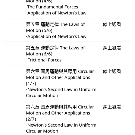
Motion (4/6)
-The Fundamental Forces
-Application of Newton's Law
第五章 運動定律 The Laws of
線上觀看
Motion (5/6)
-Application of Newton's Law
第五章 運動定律 The Laws of
線上觀看
Motion (6/6)
-Frictional Forces
第六章 圓周運動與其應用 Circular
線上觀看
Motion and Other Applications
(1/7)
-Newton's Second Law in Uniform
Circular Motion
第六章 圓周運動與其應用 Circular
線上觀看
Motion and Other Applications
(2/7)
-Newton's Second Law in Uniform
Circular Motion