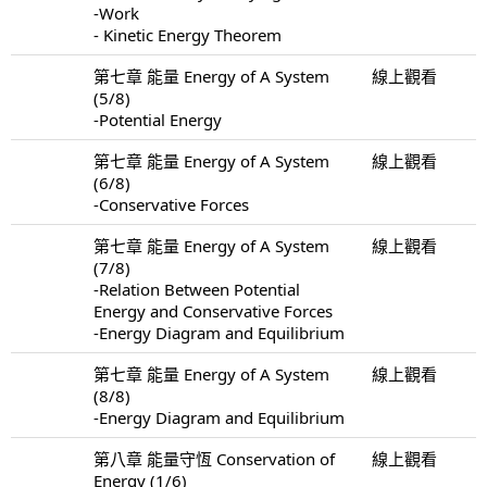
-Work
- Kinetic Energy Theorem
第七章 能量 Energy of A System
線上觀看
(5/8)
-Potential Energy
第七章 能量 Energy of A System
線上觀看
(6/8)
-Conservative Forces
第七章 能量 Energy of A System
線上觀看
(7/8)
-Relation Between Potential
Energy and Conservative Forces
-Energy Diagram and Equilibrium
第七章 能量 Energy of A System
線上觀看
(8/8)
-Energy Diagram and Equilibrium
第八章 能量守恆 Conservation of
線上觀看
Energy (1/6)