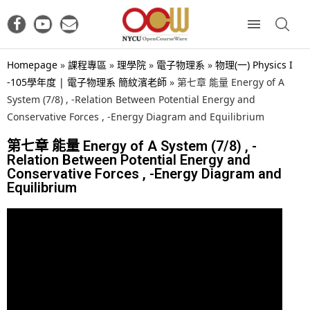
Homepage
»
課程專區
»
理學院
»
電子物理系
»
物理(一) Physics I
-105學年度 | 電子物理系 簡紋濱老師
»
第七章 能量 Energy of A
System (7/8) , -Relation Between Potential Energy and
Conservative Forces , -Energy Diagram and Equilibrium
第七章 能量 Energy of A System (7/8) , -
Relation Between Potential Energy and
Conservative Forces , -Energy Diagram and
Equilibrium