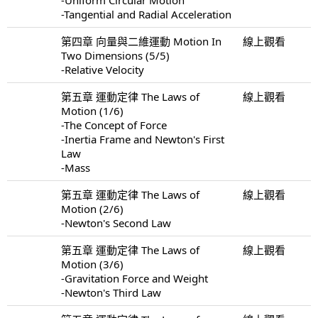
-Tangential and Radial Acceleration
第四章 向量與二維運動 Motion In
線上觀看
Two Dimensions (5/5)
-Relative Velocity
第五章 運動定律 The Laws of
線上觀看
Motion (1/6)
-The Concept of Force
-Inertia Frame and Newton's First
Law
-Mass
第五章 運動定律 The Laws of
線上觀看
Motion (2/6)
-Newton's Second Law
第五章 運動定律 The Laws of
線上觀看
Motion (3/6)
-Gravitation Force and Weight
-Newton's Third Law