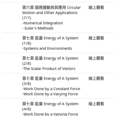
第六章 圓周運動與其應用 Circular
線上觀看
Motion and Other Applications
(7/7)
-Numerical Integration
- Euler's Methods
第七章 能量 Energy of A System
線上觀看
(1/8)
-Systems and Environments
第七章 能量 Energy of A System
線上觀看
(2/8)
-The Scalar Product of Vectors
第七章 能量 Energy of A System
線上觀看
(3/8)
-Work Done by a Constant Force
-Work Done by a Varying Force
第七章 能量 Energy of A System
線上觀看
(4/8)
-Work Done by a Varying Force