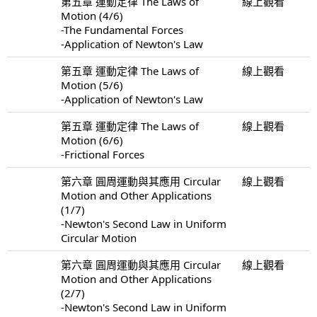
第五章 運動定律 The Laws of
線上觀看
Motion (4/6)
-The Fundamental Forces
-Application of Newton's Law
第五章 運動定律 The Laws of
線上觀看
Motion (5/6)
-Application of Newton's Law
第五章 運動定律 The Laws of
線上觀看
Motion (6/6)
-Frictional Forces
第六章 圓周運動與其應用 Circular
線上觀看
Motion and Other Applications
(1/7)
-Newton's Second Law in Uniform
Circular Motion
第六章 圓周運動與其應用 Circular
線上觀看
Motion and Other Applications
(2/7)
-Newton's Second Law in Uniform