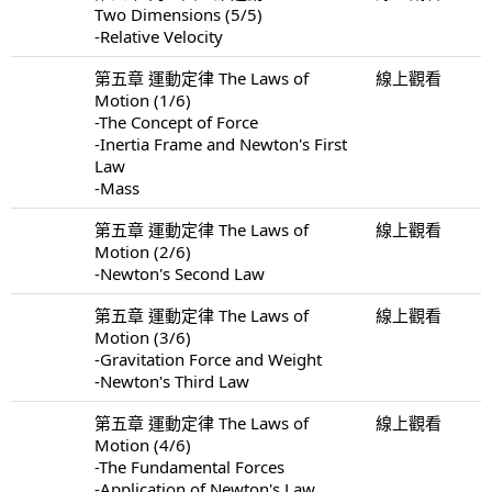
Two Dimensions (5/5)
-Relative Velocity
第五章 運動定律 The Laws of
線上觀看
Motion (1/6)
-The Concept of Force
-Inertia Frame and Newton's First
Law
-Mass
第五章 運動定律 The Laws of
線上觀看
Motion (2/6)
-Newton's Second Law
第五章 運動定律 The Laws of
線上觀看
Motion (3/6)
-Gravitation Force and Weight
-Newton's Third Law
第五章 運動定律 The Laws of
線上觀看
Motion (4/6)
-The Fundamental Forces
-Application of Newton's Law