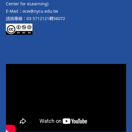
Center for eLearning)
E-Mail：ocw@nycu.edu.tw
諮詢專線：03-5712121轉56072