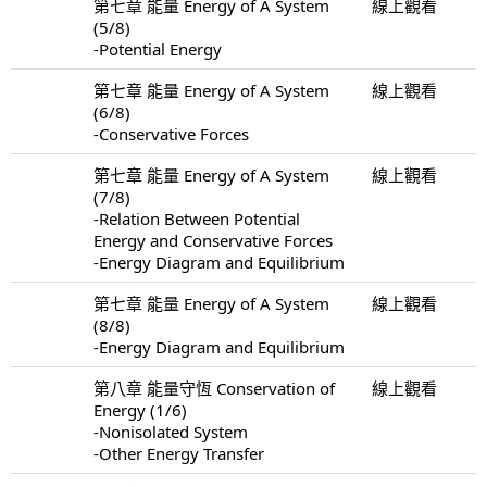
第七章 能量 Energy of A System
線上觀看
(5/8)
-Potential Energy
第七章 能量 Energy of A System
線上觀看
(6/8)
-Conservative Forces
第七章 能量 Energy of A System
線上觀看
(7/8)
-Relation Between Potential
Energy and Conservative Forces
-Energy Diagram and Equilibrium
第七章 能量 Energy of A System
線上觀看
(8/8)
-Energy Diagram and Equilibrium
第八章 能量守恆 Conservation of
線上觀看
Energy (1/6)
-Nonisolated System
-Other Energy Transfer