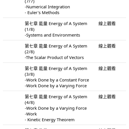
(7/7)
-Numerical Integration
- Euler's Methods
第七章 能量 Energy of A System
線上觀看
(1/8)
-Systems and Environments
第七章 能量 Energy of A System
線上觀看
(2/8)
-The Scalar Product of Vectors
第七章 能量 Energy of A System
線上觀看
(3/8)
-Work Done by a Constant Force
-Work Done by a Varying Force
第七章 能量 Energy of A System
線上觀看
(4/8)
-Work Done by a Varying Force
-Work
- Kinetic Energy Theorem