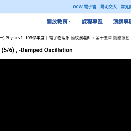
OCW 電子書
陽明交大
常見
開放教育
課程專區
演講專
一) Physics I -105學年度 | 電子物理系 簡紋濱老師
»
第十五章 簡諧振動 Oscil
6) , -Damped Oscillation