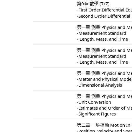
第0章 數學 (7/7)
-First Order Differentia
-Second Order Different
第一章 測量 Physics and Mea
-Measurement Standard
- Length, Mass, and Time
第一章 測量 Physics and Mea
-Measurement Standard
- Length, Mass, and Time
第一章 測量 Physics and Mea
-Matter and Physical Mode
-Dimensional Analysis
第一章 測量 Physics and Mea
-Unit Conversion
-Estimates and Order of M
-Significant Figures
第二章 一維運動 Motion In On
-Position, Velocity and Spe