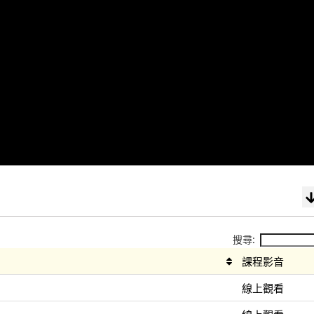
搜尋:
課程影音
線上觀看