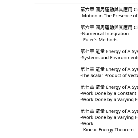
第六章 圓周運動與其應用 Circular 
-Motion in The Presence of
第六章 圓周運動與其應用 Circular 
-Numerical Integration
- Euler's Methods
第七章 能量 Energy of A Sys
-Systems and Environment
第七章 能量 Energy of A Sys
-The Scalar Product of Vect
第七章 能量 Energy of A Sys
-Work Done by a Constant 
-Work Done by a Varying F
第七章 能量 Energy of A Sys
-Work Done by a Varying F
-Work
- Kinetic Energy Theorem