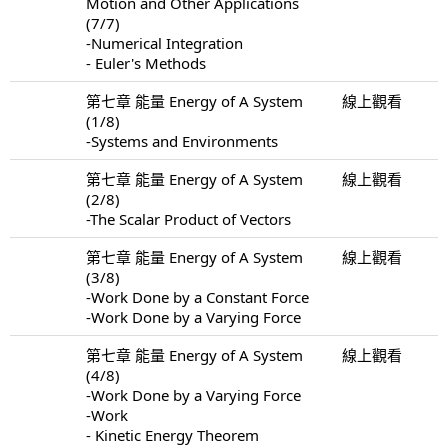
Motion and Other Applications
(7/7)
-Numerical Integration
- Euler's Methods
第七章 能量 Energy of A System
線上觀看
(1/8)
-Systems and Environments
第七章 能量 Energy of A System
線上觀看
(2/8)
-The Scalar Product of Vectors
第七章 能量 Energy of A System
線上觀看
(3/8)
-Work Done by a Constant Force
-Work Done by a Varying Force
第七章 能量 Energy of A System
線上觀看
(4/8)
-Work Done by a Varying Force
-Work
- Kinetic Energy Theorem