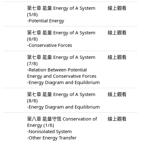
第七章 能量 Energy of A System
線上觀看
(5/8)
-Potential Energy
第七章 能量 Energy of A System
線上觀看
(6/8)
-Conservative Forces
第七章 能量 Energy of A System
線上觀看
(7/8)
-Relation Between Potential
Energy and Conservative Forces
-Energy Diagram and Equilibrium
第七章 能量 Energy of A System
線上觀看
(8/8)
-Energy Diagram and Equilibrium
第八章 能量守恆 Conservation of
線上觀看
Energy (1/6)
-Nonisolated System
-Other Energy Transfer