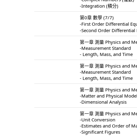
-Integration (積分)
第0章 數學 (7/7)
-First Order Differentia
-Second Order Different
第一章 測量 Physics and Mea
-Measurement Standard
- Length, Mass, and Time
第一章 測量 Physics and Mea
-Measurement Standard
- Length, Mass, and Time
第一章 測量 Physics and Mea
-Matter and Physical Mode
-Dimensional Analysis
第一章 測量 Physics and Mea
-Unit Conversion
-Estimates and Order of M
-Significant Figures