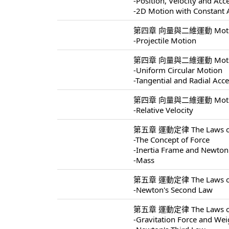
-Position, Velocity and Acc
-2D Motion with Constant 
第四章 向量與二維運動 Motion I
-Projectile Motion
第四章 向量與二維運動 Motion I
-Uniform Circular Motion
-Tangential and Radial Acce
第四章 向量與二維運動 Motion I
-Relative Velocity
第五章 運動定律 The Laws of 
-The Concept of Force
-Inertia Frame and Newton'
-Mass
第五章 運動定律 The Laws of 
-Newton's Second Law
第五章 運動定律 The Laws of 
-Gravitation Force and Wei