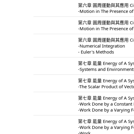
第六章 圓周運動與其應用 Circular 
-Motion in The Presence of
第六章 圓周運動與其應用 Circular 
-Motion in The Presence of
第六章 圓周運動與其應用 Circular 
-Numerical Integration
- Euler's Methods
第七章 能量 Energy of A Sys
-Systems and Environment
第七章 能量 Energy of A Sys
-The Scalar Product of Vect
第七章 能量 Energy of A Sys
-Work Done by a Constant 
-Work Done by a Varying F
第七章 能量 Energy of A Sys
-Work Done by a Varying F
-Work