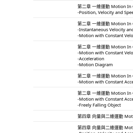
第二章 一維運動 Motion In On
-Position, Velocity and Spe
第二章 一維運動 Motion In On
-Instantaneous Velocity a
-Motion with Constant Velo
第二章 一維運動 Motion In On
-Motion with Constant Velo
-Acceleration
-Motion Diagram
第二章 一維運動 Motion In On
-Motion with Constant Acce
第二章 一維運動 Motion In On
-Motion with Constant Acce
-Freely Falling Object
第四章 向量與二維運動 Motion In
第四章 向量與二維運動 Motion I