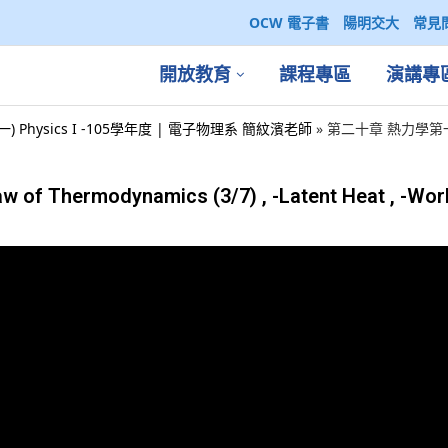
OCW 電子書
陽明交大
常見
開放教育
課程專區
演講專
一) Physics I -105學年度 | 電子物理系 簡紋濱老師
»
第二十章 熱力學第一定律 T
hermodynamics (3/7) , -Latent Heat , -Work