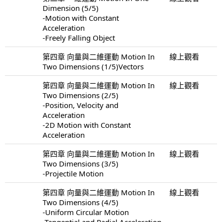
Dimension (5/5)
-Motion with Constant
Acceleration
-Freely Falling Object
第四章 向量與二維運動 Motion In
線上觀看
Two Dimensions (1/5)Vectors
第四章 向量與二維運動 Motion In
線上觀看
Two Dimensions (2/5)
-Position, Velocity and
Acceleration
-2D Motion with Constant
Acceleration
第四章 向量與二維運動 Motion In
線上觀看
Two Dimensions (3/5)
-Projectile Motion
第四章 向量與二維運動 Motion In
線上觀看
Two Dimensions (4/5)
-Uniform Circular Motion
-Tangential and Radial Acceleration