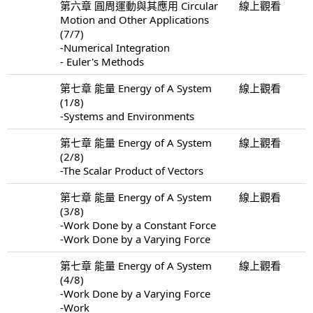
第六章 圓周運動與其應用 Circular
線上觀看
Motion and Other Applications
(7/7)
-Numerical Integration
- Euler's Methods
第七章 能量 Energy of A System
線上觀看
(1/8)
-Systems and Environments
第七章 能量 Energy of A System
線上觀看
(2/8)
-The Scalar Product of Vectors
第七章 能量 Energy of A System
線上觀看
(3/8)
-Work Done by a Constant Force
-Work Done by a Varying Force
第七章 能量 Energy of A System
線上觀看
(4/8)
-Work Done by a Varying Force
-Work