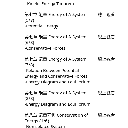
- Kinetic Energy Theorem
第七章 能量 Energy of A System
線上觀看
(5/8)
-Potential Energy
第七章 能量 Energy of A System
線上觀看
(6/8)
-Conservative Forces
第七章 能量 Energy of A System
線上觀看
(7/8)
-Relation Between Potential
Energy and Conservative Forces
-Energy Diagram and Equilibrium
第七章 能量 Energy of A System
線上觀看
(8/8)
-Energy Diagram and Equilibrium
第八章 能量守恆 Conservation of
線上觀看
Energy (1/6)
-Nonisolated System