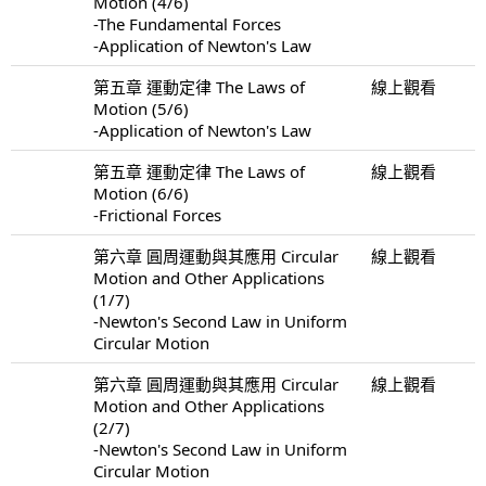
Motion (4/6)
-The Fundamental Forces
-Application of Newton's Law
第五章 運動定律 The Laws of
線上觀看
Motion (5/6)
-Application of Newton's Law
第五章 運動定律 The Laws of
線上觀看
Motion (6/6)
-Frictional Forces
第六章 圓周運動與其應用 Circular
線上觀看
Motion and Other Applications
(1/7)
-Newton's Second Law in Uniform
Circular Motion
第六章 圓周運動與其應用 Circular
線上觀看
Motion and Other Applications
(2/7)
-Newton's Second Law in Uniform
Circular Motion