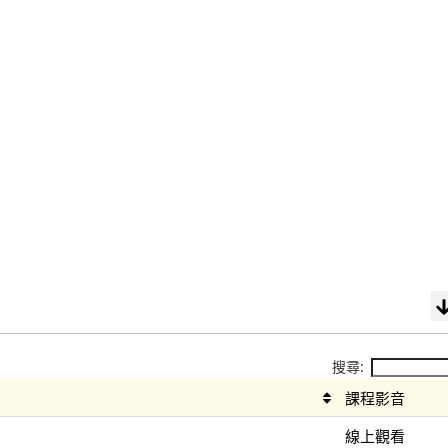
搜尋:
課程影音
線上觀看