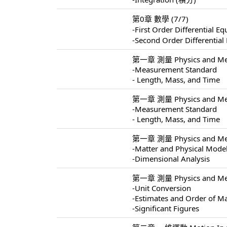
第0章 數學 (7/7)
-First Order Differentia
-Second Order Different
第一章 測量 Physics and Mea
-Measurement Standard
- Length, Mass, and Time
第一章 測量 Physics and Mea
-Measurement Standard
- Length, Mass, and Time
第一章 測量 Physics and Mea
-Matter and Physical Mode
-Dimensional Analysis
第一章 測量 Physics and Mea
-Unit Conversion
-Estimates and Order of M
-Significant Figures