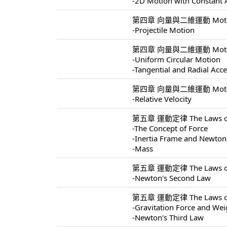
-2D Motion with Constant 
第四章 向量與二維運動 Motion I
-Projectile Motion
第四章 向量與二維運動 Motion I
-Uniform Circular Motion
-Tangential and Radial Acce
第四章 向量與二維運動 Motion I
-Relative Velocity
第五章 運動定律 The Laws of 
-The Concept of Force
-Inertia Frame and Newton'
-Mass
第五章 運動定律 The Laws of 
-Newton's Second Law
第五章 運動定律 The Laws of 
-Gravitation Force and Wei
-Newton's Third Law