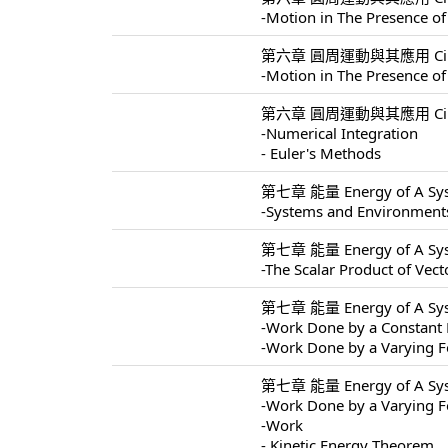
-Motion in The Presence of
第六章 圓周運動與其應用 Circular 
-Motion in The Presence of
第六章 圓周運動與其應用 Circular 
-Numerical Integration
- Euler's Methods
第七章 能量 Energy of A Sys
-Systems and Environment
第七章 能量 Energy of A Sys
-The Scalar Product of Vect
第七章 能量 Energy of A Sys
-Work Done by a Constant 
-Work Done by a Varying F
第七章 能量 Energy of A Sys
-Work Done by a Varying F
-Work
- Kinetic Energy Theorem