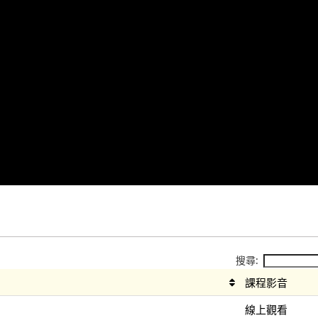
搜尋:
課程影音
線上觀看